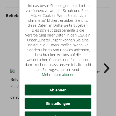
Um das beste Shoppingerlebnis bieten
zu können, verwendet Schuh und Sport
Beliebt in dieser Kategorie
Mücke Cookies. Wenn Sie auf „Ich
stimme zu“ klicken, erlauben Sie uns,
diese Daten an Dritte weiterzugeben.
Dies schließt gegebenenfalls die
Verarbeitung Ihrer Daten in den USA ein.
Unter „Einstellungen“ können Sie eine
individuelle Auswahl treffen. Wenn Sie
hier
den Einsatz von Cookies ablehnen,
beschränken wir uns auf die
wesentlichen Cookies und Sie müssen
damit rechnen, dass unsere Inhalte nicht
auf Sie zugeschnitten sind.
Mehr Informationen
3
Belvida
Belvida
Komfortschuhe
Komfortschuhe
Ablehnen
69,95 €
64,95 €
Einstellungen