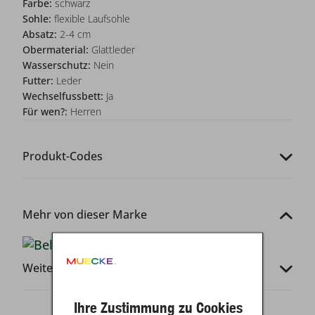
Farbe:
schwarz
Sohle:
flexible Laufsohle
Absatz:
2-4 cm
Obermaterial:
Glattleder
Wasserschutz:
Nein
Futter:
Leder
Wechselfussbett:
Ja
Für wen?:
Herren
Produkt-Codes
Mehr von dieser Marke
Weitere Infos
Ihre Zustimmung zu Cookies