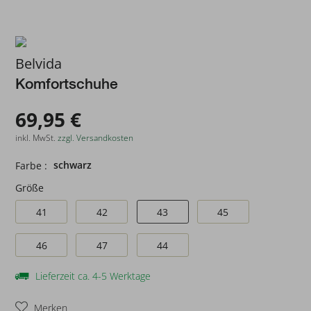
Belvida
Komfortschuhe
69,95 €
inkl. MwSt.
zzgl. Versandkosten
schwarz
Farbe :
Größe
41
42
43
45
46
47
44
Lieferzeit ca. 4-5 Werktage
Merken