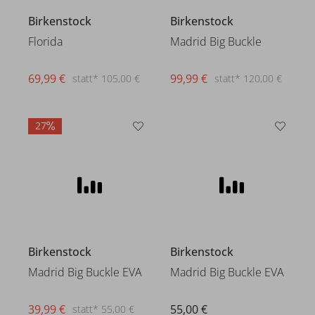
Birkenstock
Birkenstock
Florida
Madrid Big Buckle
69,99 €
99,99 €
statt* 105,00 €
statt* 120,00 €
27
Birkenstock
Birkenstock
Madrid Big Buckle EVA
Madrid Big Buckle EVA
39,99 €
55,00 €
statt* 55,00 €