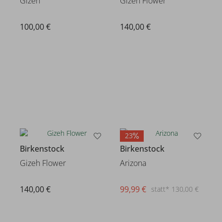
Gizeh
Gizeh Flower
100,00 €
140,00 €
23
Birkenstock
Birkenstock
Gizeh Flower
Arizona
140,00 €
99,99 €
statt* 130,00 €