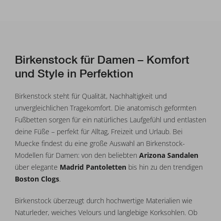
Birkenstock für Damen – Komfort
und Style in Perfektion
Birkenstock steht für Qualität, Nachhaltigkeit und
unvergleichlichen Tragekomfort. Die anatomisch geformten
Fußbetten sorgen für ein natürliches Laufgefühl und entlasten
deine Füße – perfekt für Alltag, Freizeit und Urlaub. Bei
Muecke findest du eine große Auswahl an Birkenstock-
Modellen für Damen: von den beliebten
Arizona Sandalen
über elegante
Madrid Pantoletten
bis hin zu den trendigen
Boston Clogs
.
Birkenstock überzeugt durch hochwertige Materialien wie
Naturleder, weiches Velours und langlebige Korksohlen. Ob