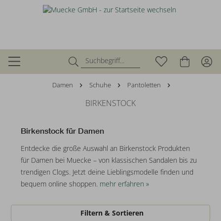
Damen
Schuhe
Pantoletten
BIRKENSTOCK
Birkenstock für Damen
Entdecke die große Auswahl an Birkenstock Produkten
für Damen bei Muecke – von klassischen Sandalen bis zu
trendigen Clogs. Jetzt deine Lieblingsmodelle finden und
bequem online shoppen.
mehr erfahren »
Filtern & Sortieren