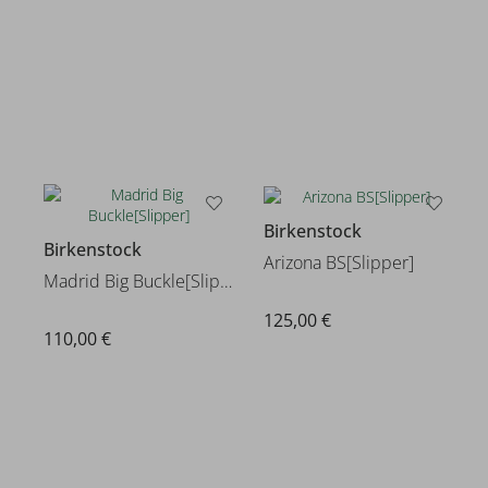
Birkenstock
Birkenstock
Arizona BS[Slipper]
Madrid Big Buckle[Slipper]
125,00 €
110,00 €