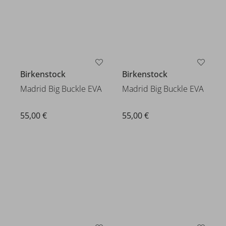
Birkenstock
Birkenstock
Madrid Big Buckle EVA
Madrid Big Buckle EVA
55,00 €
55,00 €