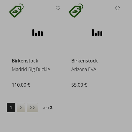
Birkenstock
Birkenstock
Madrid Big Buckle
Arizona EVA
110,00 €
55,00 €
1
von
2