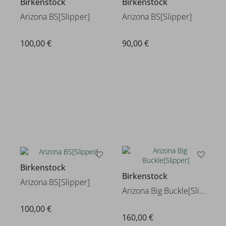
Birkenstock
Birkenstock
Arizona BS[Slipper]
Arizona BS[Slipper]
100,00 €
90,00 €
Birkenstock
Birkenstock
Arizona BS[Slipper]
Arizona Big Buckle[Slipper]
100,00 €
160,00 €