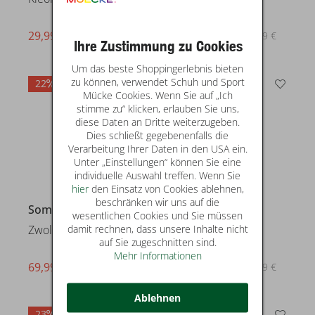
29,99 €
29,99 €
statt* 39,99 €
statt* 39,99 €
Ihre Zustimmung zu Cookies
Um das beste Shoppingerlebnis bieten
zu können, verwendet Schuh und Sport
22
22
Mücke Cookies. Wenn Sie auf „Ich
stimme zu“ klicken, erlauben Sie uns,
diese Daten an Dritte weiterzugeben.
Dies schließt gegebenenfalls die
Verarbeitung Ihrer Daten in den USA ein.
Unter „Einstellungen“ können Sie eine
individuelle Auswahl treffen. Wenn Sie
hier
den Einsatz von Cookies ablehnen,
beschränken wir uns auf die
Someday
Someday
wesentlichen Cookies und Sie müssen
damit rechnen, dass unsere Inhalte nicht
Zwoli
Cisilia balance
auf Sie zugeschnitten sind.
Mehr Informationen
69,99 €
69,99 €
statt* 89,99 €
statt* 89,99 €
Ablehnen
23
20