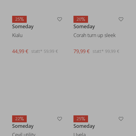
25
20
Someday
Someday
Kialu
Corah turn up sleek
44,99 €
79,99 €
statt* 59,99 €
statt* 99,99 €
22
25
Someday
Someday
Uvela
Cevil utility