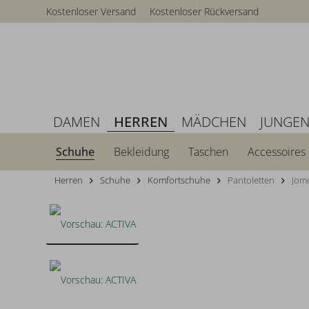
Kostenloser Versand
Kostenloser Rückversand
DAMEN
HERREN
MÄDCHEN
JUNGE
Schuhe
Bekleidung
Taschen
Accessoires
Herren
Schuhe
Komfortschuhe
Pantoletten
Jom