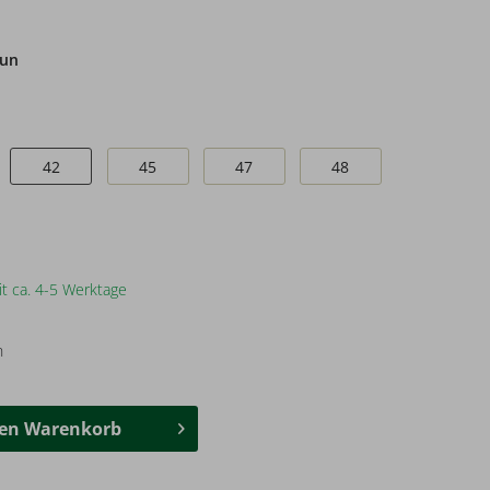
aun
42
45
47
48
it ca. 4-5 Werktage
n
den
Warenkorb