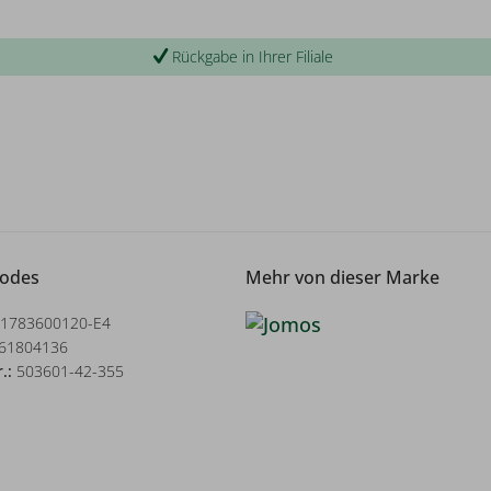
Rückgabe in Ihrer Filiale
Codes
Mehr von dieser Marke
1783600120-E4
61804136
r.:
503601-42-355