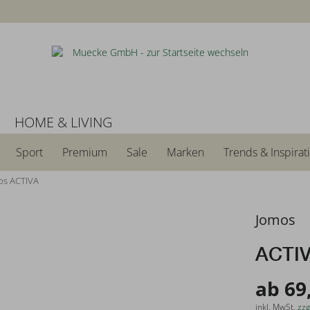
N
HOME & LIVING
Sport
Premium
Sale
Marken
Trends & Inspirat
os ACTIVA
Jomos
ACTI
ab 69
inkl. MwSt.
zzg