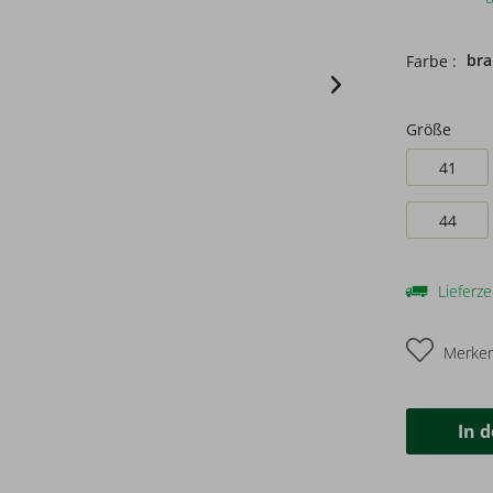
br
Farbe :
Größe
41
44
Lieferze
Merke
In 