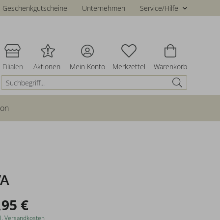
Geschenkgutscheine
Unternehmen
Service/Hilfe
Filialen
Aktionen
Mein Konto
Merkzettel
Warenkorb
ion
VA
,95 €
l. Versandkosten