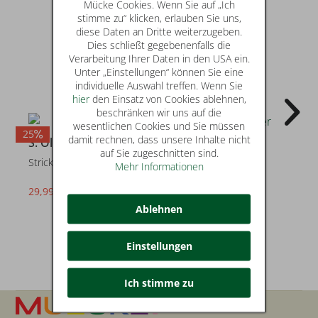
Mücke Cookies. Wenn Sie auf „Ich
stimme zu“ klicken, erlauben Sie uns,
diese Daten an Dritte weiterzugeben.
Dies schließt gegebenenfalls die
Verarbeitung Ihrer Daten in den USA ein.
Unter „Einstellungen“ können Sie eine
individuelle Auswahl treffen. Wenn Sie
hier
den Einsatz von Cookies ablehnen,
beschränken wir uns auf die
wesentlichen Cookies und Sie müssen
25
2
damit rechnen, dass unsere Inhalte nicht
S. Oliver
S. Oliver
auf Sie zugeschnitten sind.
Strickpullover
Strickpullover
Mehr Informationen
29,99 €
39,99 €
statt* 39,99 €
Ablehnen
Einstellungen
Ich stimme zu