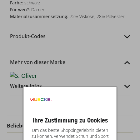
Farbe:
schwarz
Für wen?:
Damen
Materialzusammensetzung:
72% Viskose, 28% Polyester
Produkt-Codes
Mehr von dieser Marke
Weitere Infos
Ihre Zustimmung zu Cookies
Beliebt in dieser Kategorie
Um das beste Shoppingerlebnis bieten
zu können, verwendet Schuh und Sport