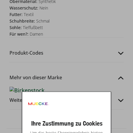
Obermaterial:
Synthetik
Wasserschutz:
Nein
Futter:
Textil
Schuhbreite:
Schmal
Sohle:
Tieffußbett
Für wen?:
Damen
Produkt-Codes
Mehr von dieser Marke
Weitere Infos
Ihre Zustimmung zu Cookies
Um das beste Shoppingerlebnis bieten