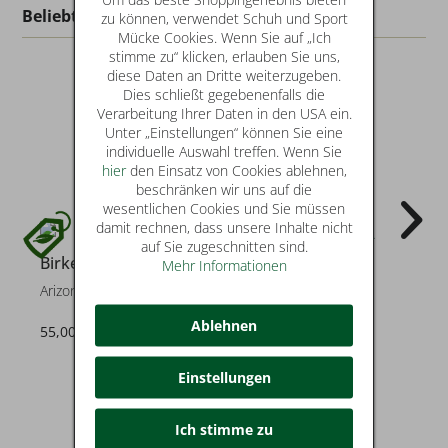
Beliebt in dieser Kategorie
zu können, verwendet Schuh und Sport
Mücke Cookies. Wenn Sie auf „Ich
stimme zu“ klicken, erlauben Sie uns,
diese Daten an Dritte weiterzugeben.
Dies schließt gegebenenfalls die
Verarbeitung Ihrer Daten in den USA ein.
Unter „Einstellungen“ können Sie eine
individuelle Auswahl treffen. Wenn Sie
hier
den Einsatz von Cookies ablehnen,
beschränken wir uns auf die
wesentlichen Cookies und Sie müssen
damit rechnen, dass unsere Inhalte nicht
auf Sie zugeschnitten sind.
Birkenstock
Birkenstock
Mehr Informationen
Arizona EVA
Madrid EVA
Ablehnen
55,00 €
45,00 €
Einstellungen
Ich stimme zu