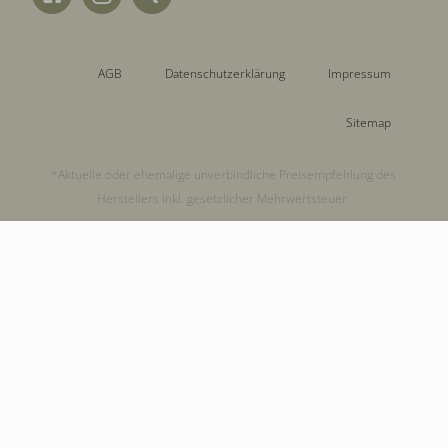
AGB
Datenschutzerklärung
Impressum
Sitemap
*Aktuelle oder ehemalige unverbindliche Preisempfehlung des
Herstellers inkl. gesetzlicher Mehrwertsteuer.