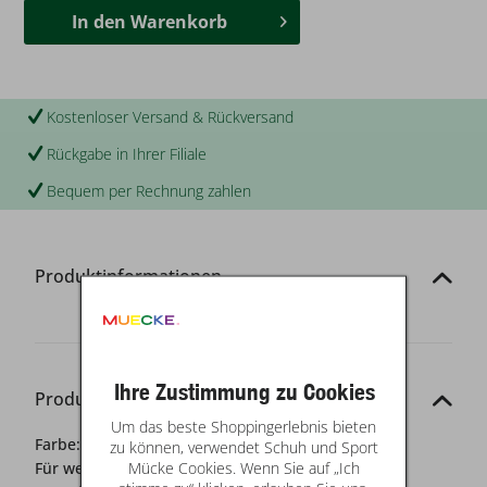
In den
Warenkorb
Kostenloser Versand & Rückversand
Rückgabe in Ihrer Filiale
Bequem per Rechnung zahlen
Produktinformationen
Ihre Zustimmung zu Cookies
Produkt-Details
Um das beste Shoppingerlebnis bieten
Farbe:
blau
zu können, verwendet Schuh und Sport
Mücke Cookies. Wenn Sie auf „Ich
Für wen?:
Damen