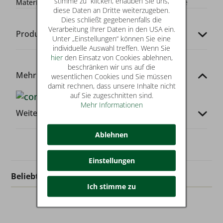
stimme zu“ klicken, erlauben Sie uns,
Materialzusammensetzung:
Oberstoff: 100% Viskose
diese Daten an Dritte weiterzugeben.
Dies schließt gegebenenfalls die
Verarbeitung Ihrer Daten in den USA ein.
Produkt-Codes
Unter „Einstellungen“ können Sie eine
individuelle Auswahl treffen. Wenn Sie
hier
den Einsatz von Cookies ablehnen,
beschränken wir uns auf die
Mehr von dieser Marke
wesentlichen Cookies und Sie müssen
damit rechnen, dass unsere Inhalte nicht
auf Sie zugeschnitten sind.
Mehr Informationen
Weitere Infos
Ablehnen
Einstellungen
Beliebt in dieser Kategorie
Ich stimme zu