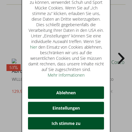
zu können, verwendet Schuh und Sport
Mücke Cookies. Wenn Sie auf „Ich
stimme zu“ klicken, erlauben Sie uns,
diese Daten an Dritte weiterzugeben.
Dies schließt gegebenenfalls die
Verarbeitung Ihrer Daten in den USA ein.
Unter „Einstellungen“ können Sie eine
individuelle Auswahl treffen. Wenn Sie
hier
den Einsatz von Cookies ablehnen,
beschränken wir uns auf die
wesentlichen Cookies und Sie müssen
damit rechnen, dass unsere Inhalte nicht
53
22
2
auf Sie zugeschnitten sind.
Abro
Abro
Mehr Informationen
WILLOW
KAIA Leder Maxi Cocco
129,99 €
139,95 €
statt* 279,00 €
statt* 179,00 €
Ablehnen
Einstellungen
Ich stimme zu