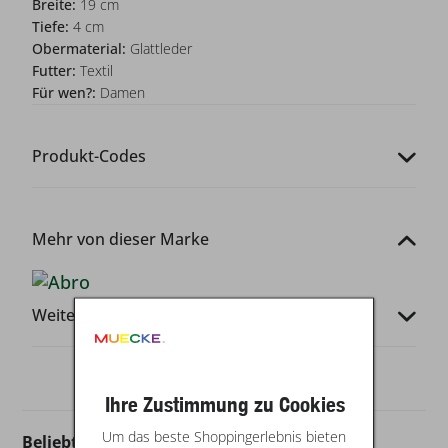
Breite:
19 cm
Tiefe:
4 cm
Obermaterial:
Glattleder
Futter:
Textil
Für wen?:
Damen
Produkt-Codes
Mehr von dieser Marke
Weitere Infos
Ihre Zustimmung zu Cookies
Um das beste Shoppingerlebnis bieten
Beliebt in dieser Kategorie