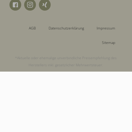
AGB
Datenschutzerklärung
Impressum
Sitemap
*Aktuelle oder ehemalige unverbindliche Preisempfehlung des
Herstellers inkl. gesetzlicher Mehrwertsteuer.