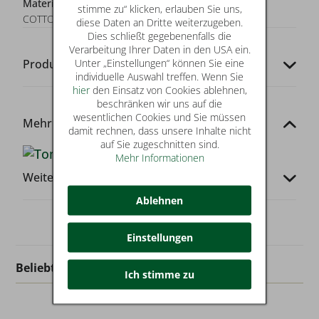
Materialzusammensetzung:
100% REGENERATIVE
stimme zu“ klicken, erlauben Sie uns,
COTTON
diese Daten an Dritte weiterzugeben.
Dies schließt gegebenenfalls die
Verarbeitung Ihrer Daten in den USA ein.
Unter „Einstellungen“ können Sie eine
Produkt-Codes
individuelle Auswahl treffen. Wenn Sie
hier
den Einsatz von Cookies ablehnen,
beschränken wir uns auf die
wesentlichen Cookies und Sie müssen
Mehr von dieser Marke
damit rechnen, dass unsere Inhalte nicht
auf Sie zugeschnitten sind.
Mehr Informationen
Weitere Infos
Ablehnen
Einstellungen
Beliebt in dieser Kategorie
Ich stimme zu