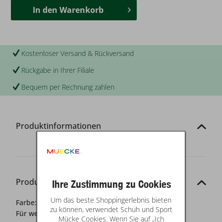
In den
Warenkorb
Kostenloser Versand & Rückversand
Rückgabe in Ihrer Filiale
Bequem per Rechnung zahlen
Produktinformationen
Produkt-Details
Ihre Zustimmung zu Cookies
Um das beste Shoppingerlebnis bieten
Farbe:
rot
zu können, verwendet Schuh und Sport
Für wen?:
Damen
Mücke Cookies. Wenn Sie auf „Ich