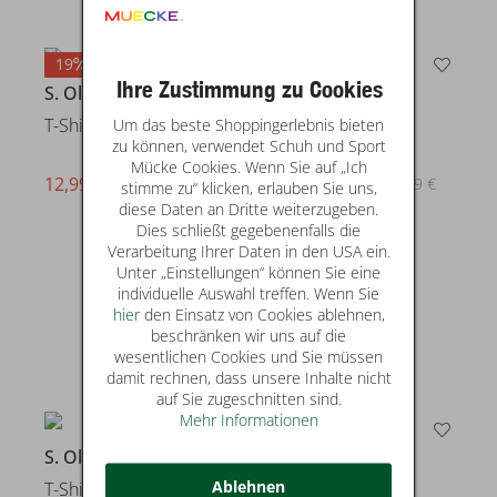
19
19
Ihre Zustimmung zu Cookies
S. Oliver
S. Oliver
Um das beste Shoppingerlebnis bieten
T-Shirt
T-Shirt
zu können, verwendet Schuh und Sport
Mücke Cookies. Wenn Sie auf „Ich
12,99 €
12,99 €
statt* 15,99 €
statt* 15,99 €
stimme zu“ klicken, erlauben Sie uns,
diese Daten an Dritte weiterzugeben.
Dies schließt gegebenenfalls die
Verarbeitung Ihrer Daten in den USA ein.
Unter „Einstellungen“ können Sie eine
individuelle Auswahl treffen. Wenn Sie
hier
den Einsatz von Cookies ablehnen,
beschränken wir uns auf die
wesentlichen Cookies und Sie müssen
damit rechnen, dass unsere Inhalte nicht
auf Sie zugeschnitten sind.
Mehr Informationen
S. Oliver
S. Oliver
Ablehnen
T-Shirt
T-Shirt