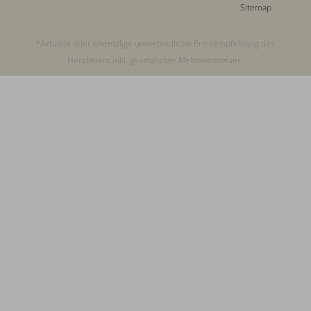
Sitemap
*Aktuelle oder ehemalige unverbindliche Preisempfehlung des
Herstellers inkl. gesetzlicher Mehrwertsteuer.