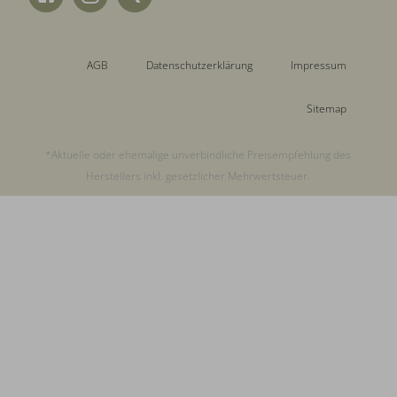
AGB
Datenschutzerklärung
Impressum
Sitemap
*Aktuelle oder ehemalige unverbindliche Preisempfehlung des
Herstellers inkl. gesetzlicher Mehrwertsteuer.