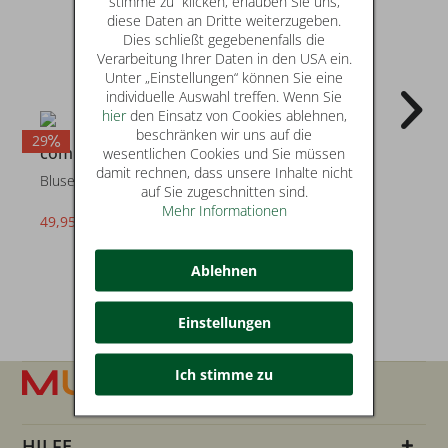
stimme zu“ klicken, erlauben Sie uns,
diese Daten an Dritte weiterzugeben.
Dies schließt gegebenenfalls die
Verarbeitung Ihrer Daten in den USA ein.
Unter „Einstellungen“ können Sie eine
individuelle Auswahl treffen. Wenn Sie
hier
den Einsatz von Cookies ablehnen,
beschränken wir uns auf die
29
33
2
comma
comma
wesentlichen Cookies und Sie müssen
damit rechnen, dass unsere Inhalte nicht
Bluse
Bluse
auf Sie zugeschnitten sind.
Mehr Informationen
49,95 €
39,95 €
statt* 69,99 €
statt* 59,99 €
Ablehnen
Einstellungen
Ich stimme zu
HILFE