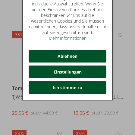
individuelle Auswahl treffen. Wenn Sie
hier
den Einsatz von Cookies ablehnen,
beschränken wir uns auf die
wesentlichen Cookies und Sie müssen
damit rechnen, dass unsere Inhalte nicht
auf Sie zugeschnitten sind.
33
33
Mehr Informationen
Ablehnen
Einstellungen
Ich stimme zu
Tommy Jeans
Tommy Jeans
TJW SLIM SH MISS TOMMY SS TEE
TJW REG ESSENTIAL LOGO 2 TEE E
29,95 €
19,95 €
statt* 44,90 €
statt* 29,90 €
25
25