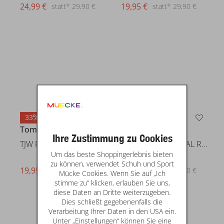
24,99 €
statt* 29,90 €
19,95 €
statt* 29,90 €
33
29
Tommy Jeans
Tommy Jeans
Ihre Zustimmung zu Cookies
TJW REG ESSENTIAL LOGO 2 TEE E
TJW SLIM ESSENTIAL RIB SS EXT
Um das beste Shoppingerlebnis bieten
zu können, verwendet Schuh und Sport
19,95 €
24,95 €
statt* 29,90 €
statt* 34,90 €
Mücke Cookies. Wenn Sie auf „Ich
stimme zu“ klicken, erlauben Sie uns,
diese Daten an Dritte weiterzugeben.
Dies schließt gegebenenfalls die
Verarbeitung Ihrer Daten in den USA ein.
Unter „Einstellungen“ können Sie eine