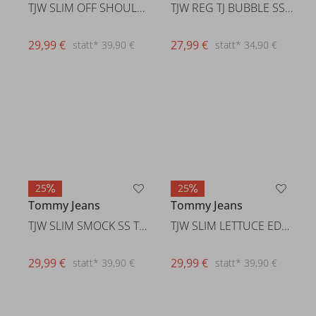
TJW SLIM OFF SHOULDER RIB SS T
TJW REG TJ BUBBLE SS TEE EXT
29,99 €
27,99 €
statt* 39,90 €
statt* 34,90 €
25
25
Tommy Jeans
Tommy Jeans
TJW SLIM SMOCK SS TEE
TJW SLIM LETTUCE EDGE RIB SS
29,99 €
statt* 39,90 €
29,99 €
statt* 39,90 €