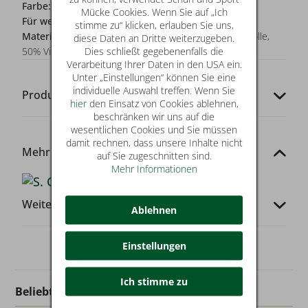
Farbe:
blau
Mücke Cookies. Wenn Sie auf „Ich
Für wen?:
Damen
stimme zu“ klicken, erlauben Sie uns,
Materialzusammensetzung:
Oberstoff: 50% Baumwolle,
diese Daten an Dritte weiterzugeben.
Dies schließt gegebenenfalls die
50% Viskose
Verarbeitung Ihrer Daten in den USA ein.
Unter „Einstellungen“ können Sie eine
individuelle Auswahl treffen. Wenn Sie
Produkt-Codes
hier
den Einsatz von Cookies ablehnen,
beschränken wir uns auf die
wesentlichen Cookies und Sie müssen
damit rechnen, dass unsere Inhalte nicht
Mehr von dieser Marke
auf Sie zugeschnitten sind.
Mehr Informationen
Weitere Infos
Ablehnen
Einstellungen
Ich stimme zu
Beliebt in dieser Kategorie