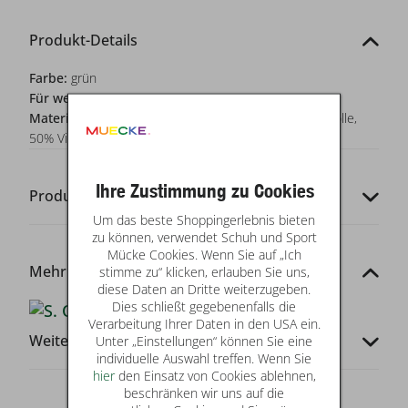
Produkt-Details
Farbe:
grün
Für wen?:
Damen
Materialzusammensetzung:
Oberstoff: 50% Baumwolle,
50% Viskose
Ihre Zustimmung zu Cookies
Produkt-Codes
Um das beste Shoppingerlebnis bieten
zu können, verwendet Schuh und Sport
Mücke Cookies. Wenn Sie auf „Ich
Mehr von dieser Marke
stimme zu“ klicken, erlauben Sie uns,
diese Daten an Dritte weiterzugeben.
Dies schließt gegebenenfalls die
Verarbeitung Ihrer Daten in den USA ein.
Weitere Infos
Unter „Einstellungen“ können Sie eine
individuelle Auswahl treffen. Wenn Sie
hier
den Einsatz von Cookies ablehnen,
beschränken wir uns auf die