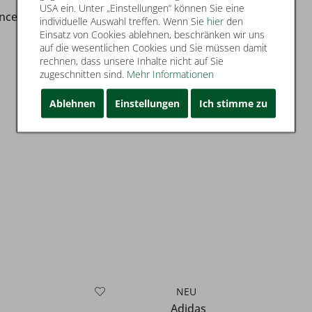
USA ein. Unter „Einstellungen“ können Sie eine
nce
New Balance
individuelle Auswahl treffen. Wenn Sie
hier
den
Einsatz von Cookies ablehnen, beschränken wir uns
603
auf die wesentlichen Cookies und Sie müssen damit
rechnen, dass unsere Inhalte nicht auf Sie
zugeschnitten sind.
Mehr Informationen
100,00 €
Ablehnen
Einstellungen
Ich stimme zu
NEU
Adidas