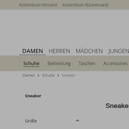
Kostenloser Versand
Kostenloser Rückversand
DAMEN
HERREN
MÄDCHEN
JUNGE
Schuhe
Bekleidung
Taschen
Accessoires
Damen
Schuhe
Sneaker
Sneaker
Sneake
Größe