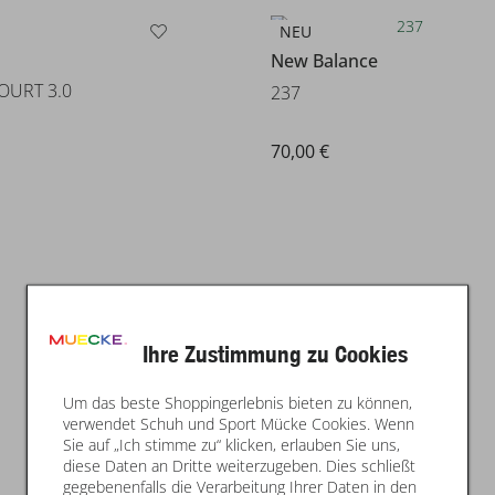
NEU
New Balance
OURT 3.0
237
70,00 €
Ihre Zustimmung zu Cookies
Um das beste Shoppingerlebnis bieten zu können,
verwendet Schuh und Sport Mücke Cookies. Wenn
Sie auf „Ich stimme zu“ klicken, erlauben Sie uns,
diese Daten an Dritte weiterzugeben. Dies schließt
gegebenenfalls die Verarbeitung Ihrer Daten in den
NEU