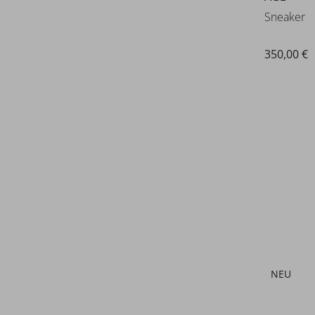
86% POLYESTER 14% POLYURETHANE
Vans
Sneaker
Verbenas
Vic Matie
350,00 €
Voile Blanche
Waldläufer
Walk in Pitas
Woden
Wonders
NEU
Gola
VIPER TR