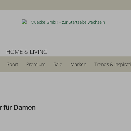
N
HOME & LIVING
Sport
Premium
Sale
Marken
Trends & Inspirat
r für Damen