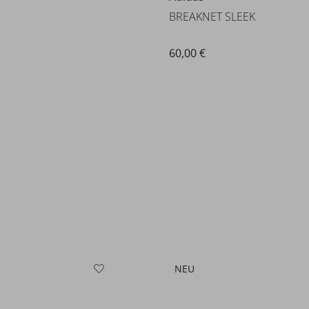
BREAKNET SLEEK
60,00 €
NEU
Gola
AINER
VIPER TRAINER