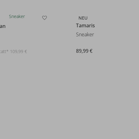
NEU
man
Tamaris
Sneaker
89,99 €
tatt* 109,99 €