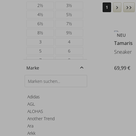
2½
3½
1
4½
5½
6½
7½
8½
9½
NEU
3
4
Tamaris
5
6
Sneaker
7
8
69,99 €
Marke
9
10
35
36
36½
37
37½
38
Adidas
AGL
38½
39
ALOHAS
39½
40
Another Trend
40½
41
Ara
41½
42
Arkk