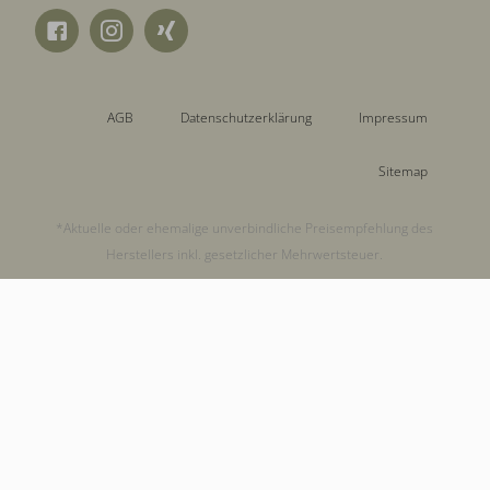
AGB
Datenschutzerklärung
Impressum
Sitemap
*Aktuelle oder ehemalige unverbindliche Preisempfehlung des
Herstellers inkl. gesetzlicher Mehrwertsteuer.