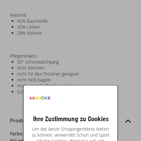
Material:
42% Baumwolle
30% Leinen
28% Viskose
Pflegehinweis:
30° Schonwaschgang
nicht bleichen
nicht für den Trockner geeignet
nicht heiß bügeln
Professionelle Trockenreinigung
Schonverfahren
Ihre Zustimmung zu Cookies
Produkt-Details
Um das beste Shoppingerlebnis bieten
Farbe:
grün
zu können, verwendet Schuh und Sport
Für wen?:
Damen
Mücke Cookies. Wenn Sie auf „Ich