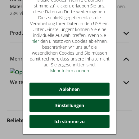
stimme zu“ klicken, erlauben Sie uns,
Materialzusammensetzung:
42% Baumwolle, 30% Leinen,
diese Daten an Dritte weiterzugeben.
28% Viskose
Dies schließt gegebenenfalls die
Verarbeitung Ihrer Daten in den USA ein.
Unter „Einstellungen“ können Sie eine
Produkt-Codes
individuelle Auswahl treffen. Wenn Sie
hier
den Einsatz von Cookies ablehnen,
beschränken wir uns auf die
wesentlichen Cookies und Sie müssen
Mehr von dieser Marke
damit rechnen, dass unsere Inhalte nicht
auf Sie zugeschnitten sind.
Mehr Informationen
Weitere Infos
Ablehnen
Einstellungen
Beliebt in dieser Kategorie
Ich stimme zu