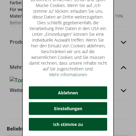
Farbe:
grün
Mücke Cookies. Wenn Sie auf „Ich
Für wen?:
Herren
stimme zu“ klicken, erlauben Sie uns,
Materialzusammensetzung:
72% Recycled Polyester, 19%
diese Daten an Dritte weiterzugeben.
Dies schließt gegebenenfalls die
Better Cotton Initiative, 9% Elastane
Verarbeitung Ihrer Daten in den USA ein.
Unter „Einstellungen“ können Sie eine
individuelle Auswahl treffen. Wenn Sie
Produkt-Codes
hier
den Einsatz von Cookies ablehnen,
beschränken wir uns auf die
wesentlichen Cookies und Sie müssen
damit rechnen, dass unsere Inhalte nicht
Mehr von dieser Marke
auf Sie zugeschnitten sind.
Mehr Informationen
Weitere Infos
Ablehnen
Einstellungen
Ich stimme zu
Beliebt in dieser Kategorie