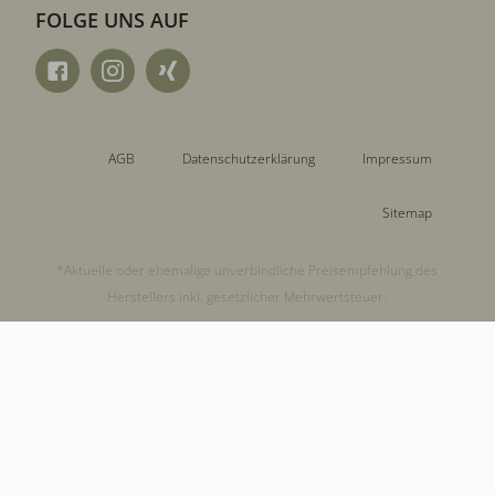
FOLGE UNS AUF
AGB
Datenschutzerklärung
Impressum
Sitemap
*Aktuelle oder ehemalige unverbindliche Preisempfehlung des
Herstellers inkl. gesetzlicher Mehrwertsteuer.