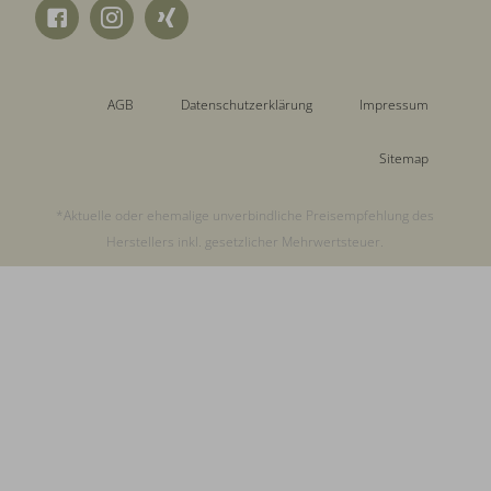
AGB
Datenschutzerklärung
Impressum
Sitemap
*Aktuelle oder ehemalige unverbindliche Preisempfehlung des
Herstellers inkl. gesetzlicher Mehrwertsteuer.