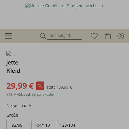
zurück
Jette
Kleid
29,99 €
statt* 39,99 €
inkl. MwSt.
zzgl. Versandkosten
rosé
Farbe :
Größe
92/98
104/110
128/134