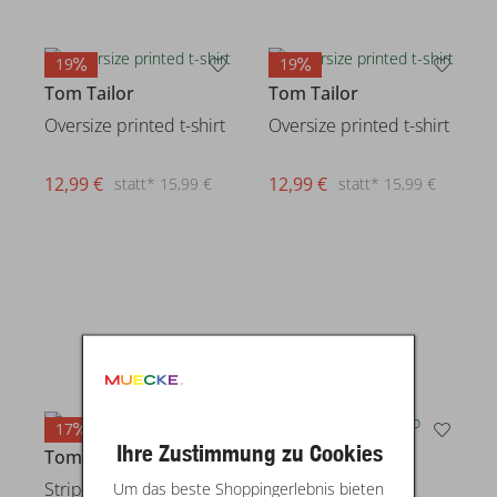
19
19
Tom Tailor
Tom Tailor
Oversize printed t-shirt
Oversize printed t-shirt
12,99 €
12,99 €
statt* 15,99 €
statt* 15,99 €
17
22
Ihre Zustimmung zu Cookies
Tom Tailor
Tom Tailor
Um das beste Shoppingerlebnis bieten
Striped t-shirt
Oversize polo