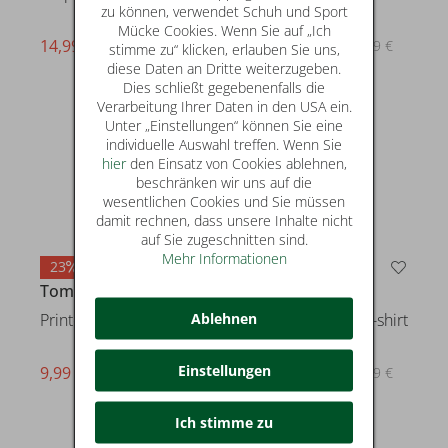
zu können, verwendet Schuh und Sport
Mücke Cookies. Wenn Sie auf „Ich
14,99 €
17,99 €
statt* 17,99 €
statt* 22,99 €
stimme zu“ klicken, erlauben Sie uns,
diese Daten an Dritte weiterzugeben.
Dies schließt gegebenenfalls die
Verarbeitung Ihrer Daten in den USA ein.
Unter „Einstellungen“ können Sie eine
individuelle Auswahl treffen. Wenn Sie
hier
den Einsatz von Cookies ablehnen,
beschränken wir uns auf die
wesentlichen Cookies und Sie müssen
damit rechnen, dass unsere Inhalte nicht
auf Sie zugeschnitten sind.
Mehr Informationen
23
17
Tom Tailor
Tom Tailor
Ablehnen
Printed t-shirt
Acid wash badge t-shirt
Einstellungen
9,99 €
14,99 €
statt* 12,99 €
statt* 17,99 €
Ich stimme zu