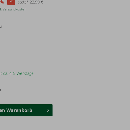
 €
statt* 22,99 €
l. Versandkosten
u
it ca. 4-5 Werktage
n
den
Warenkorb