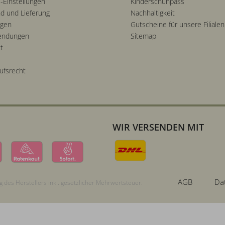
-Einstellungen
Kinderschuhpass
d und Lieferung
Nachhaltigkeit
ngen
Gutscheine für unsere Filialen
endungen
Sitemap
t
ufsrecht
WIR VERSENDEN MIT
AGB
Da
 des Herstellers inkl. gesetzlicher Mehrwertsteuer.