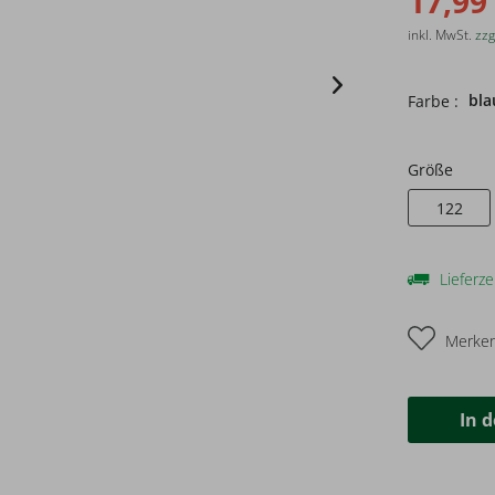
17,99
inkl. MwSt.
zzg
bla
Farbe :
Größe
122
Lieferze
Merke
In 