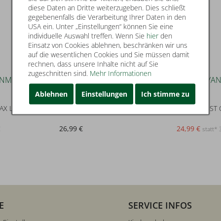
diese Daten an Dritte weiterzugeben. Dies schließt
gegebenenfalls die Verarbeitung Ihrer Daten in den
USA ein. Unter „Einstellungen“ können Sie eine
individuelle Auswahl treffen. Wenn Sie
hier
den
Einsatz von Cookies ablehnen, beschränken wir uns
auf die wesentlichen Cookies und Sie müssen damit
rechnen, dass unsere Inhalte nicht auf Sie
zugeschnitten sind.
Mehr Informationen
32
Ablehnen
Einstellungen
Ich stimme zu
name it
name it
NKMSOFUS DNMTAX LONG SHORTS
NMMRYAN SLIMSWE JEANS 2472-T
26,99 €
24,99 €
€
statt* 
E
SERVICE INFOS