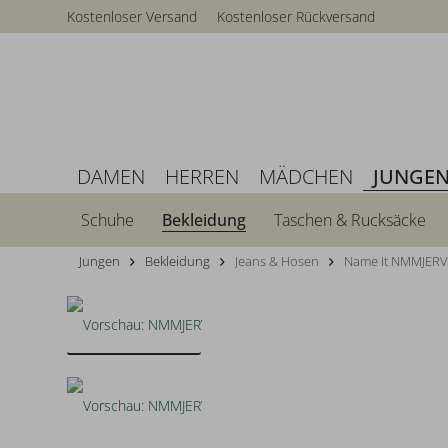
Kostenloser Versand
Kostenloser Rückversand
DAMEN
HERREN
MÄDCHEN
JUNGE
Schuhe
Bekleidung
Taschen & Rucksäcke
Jungen
Bekleidung
Jeans & Hosen
Name It NMMJER