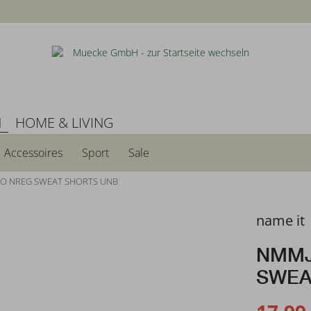
N
HOME & LIVING
Accessoires
Sport
Sale
VO NREG SWEAT SHORTS UNB
name it
NMMJ
SWEA