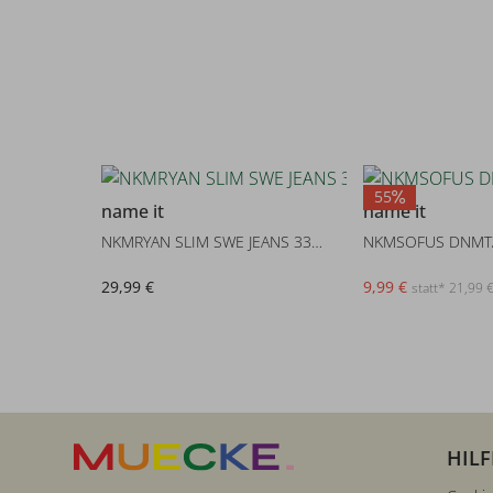
55
name it
name it
NKMRYAN SLIM SWE JEANS 3370-TH
29,99 €
9,99 €
statt* 21,99 
HILF