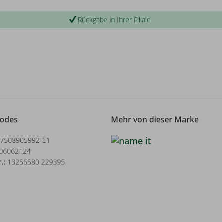
Rückgabe in Ihrer Filiale
Codes
Mehr von dieser Marke
7508905992-E1
06062124
r.:
13256580 229395