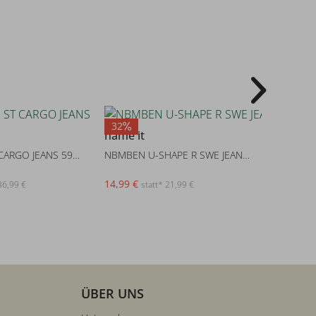
32
32
name it
name it
NKMRYAN ST CARGO JEANS 5910-ZD
NBMBEN U-SHAPE R SWE JEANS 105
14,99 €
14,99 €
36,99 €
statt* 21,99 €
s
ÜBER UNS