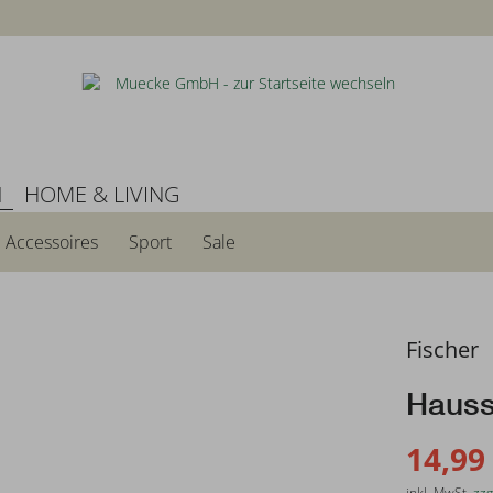
N
HOME & LIVING
Accessoires
Sport
Sale
Fischer
Haus
14,99
inkl. MwSt.
zzg