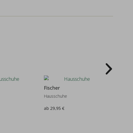
43
Fischer
Fischer
Hausschuhe
Haussch
ab 29,95 €
19,99 €
s