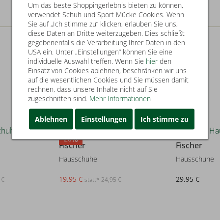
Um das beste Shoppingerlebnis bieten zu können,
verwendet Schuh und Sport Mücke Cookies. Wenn
Sie auf „Ich stimme zu“ klicken, erlauben Sie uns,
diese Daten an Dritte weiterzugeben. Dies schließt
gegebenenfalls die Verarbeitung Ihrer Daten in den
USA ein. Unter „Einstellungen“ können Sie eine
individuelle Auswahl treffen. Wenn Sie
hier
den
Einsatz von Cookies ablehnen, beschränken wir uns
auf die wesentlichen Cookies und Sie müssen damit
rechnen, dass unsere Inhalte nicht auf Sie
zugeschnitten sind.
Mehr Informationen
Ablehnen
Einstellungen
Ich stimme zu
20
Fischer
Fischer
Hausschuhe
Hausschuhe
19,95 €
29,95 €
 €
statt* 24,95 €