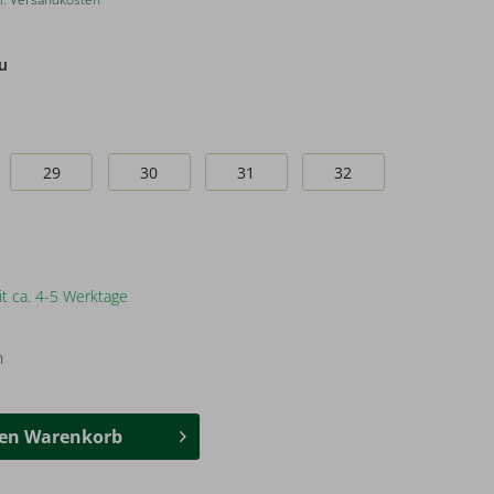
u
29
30
31
32
it ca. 4-5 Werktage
n
den
Warenkorb