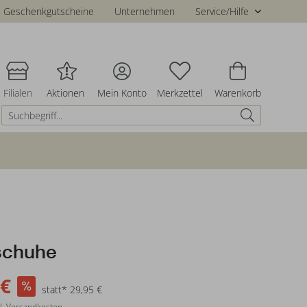
Geschenkgutscheine
Unternehmen
Service/Hilfe
Filialen
Aktionen
Mein Konto
Merkzettel
Warenkorb
schuhe
 €
statt* 29,95 €
l. Versandkosten