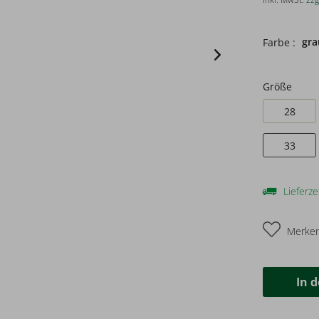
gra
Farbe :
Größe
28
33
Lieferze
Merke
In 