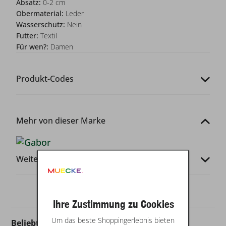
Absatz:
0-2 cm
Obermaterial:
Leder
Wasserschutz:
Nein
Futter:
Textil
Für wen?:
Damen
Produkt-Codes
Mehr von dieser Marke
Weitere Infos
Ihre Zustimmung zu Cookies
Um das beste Shoppingerlebnis bieten
Beliebt in dieser Kategorie