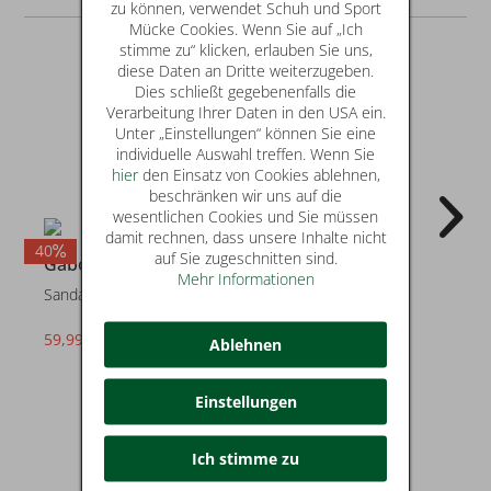
zu können, verwendet Schuh und Sport
Mücke Cookies. Wenn Sie auf „Ich
stimme zu“ klicken, erlauben Sie uns,
diese Daten an Dritte weiterzugeben.
Dies schließt gegebenenfalls die
Verarbeitung Ihrer Daten in den USA ein.
Unter „Einstellungen“ können Sie eine
individuelle Auswahl treffen. Wenn Sie
hier
den Einsatz von Cookies ablehnen,
beschränken wir uns auf die
wesentlichen Cookies und Sie müssen
damit rechnen, dass unsere Inhalte nicht
40
2
auf Sie zugeschnitten sind.
Gabor
Gabor
Mehr Informationen
Sandalen
Sandalen
59,99 €
79,99 €
statt* 99,95 €
statt* 89,95 €
Ablehnen
Einstellungen
Ich stimme zu