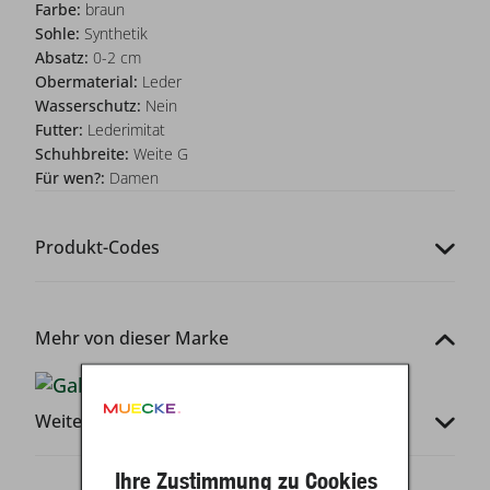
Farbe:
braun
Sohle:
Synthetik
Absatz:
0-2 cm
Obermaterial:
Leder
Wasserschutz:
Nein
Futter:
Lederimitat
Schuhbreite:
Weite G
Für wen?:
Damen
Produkt-Codes
Mehr von dieser Marke
Weitere Infos
Ihre Zustimmung zu Cookies