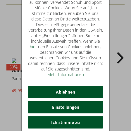
zu können, verwendet Schuh und Sport
Mücke Cookies. Wenn Sie auf „Ich
stimme zu“ klicken, erlauben Sie uns,
diese Daten an Dritte weiterzugeben.
Dies schließt gegebenenfalls die
Verarbeitung Ihrer Daten in den USA ein.
Unter „Einstellungen“ können Sie eine
individuelle Auswahl treffen. Wenn Sie
hier
den Einsatz von Cookies ablehnen,
beschränken wir uns auf die
wesentlichen Cookies und Sie müssen
damit rechnen, dass unsere Inhalte nicht
50
40
4
auf Sie zugeschnitten sind.
Gabor
Gabor
Mehr Informationen
Pantoletten
Pantoletten
49,99 €
59,99 €
statt* 99,95 €
statt* 99,95 €
Ablehnen
Einstellungen
Ich stimme zu