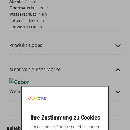
Absatz:
2-4 cm
Obermaterial:
Leder
Wasserschutz:
Nein
Futter:
Leder/Textil
Für wen?:
Damen
Produkt-Codes
Mehr von dieser Marke
Weitere Infos
Ihre Zustimmung zu Cookies
Um das beste Shoppingerlebnis bieten
Beliebt in dieser Kategorie