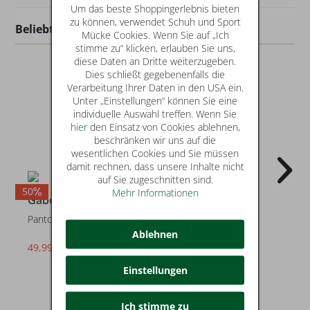
Um das beste Shoppingerlebnis bieten
zu können, verwendet Schuh und Sport
Beliebt in dieser Kategorie
Mücke Cookies. Wenn Sie auf „Ich
stimme zu“ klicken, erlauben Sie uns,
diese Daten an Dritte weiterzugeben.
Dies schließt gegebenenfalls die
Verarbeitung Ihrer Daten in den USA ein.
Unter „Einstellungen“ können Sie eine
individuelle Auswahl treffen. Wenn Sie
hier
den Einsatz von Cookies ablehnen,
beschränken wir uns auf die
wesentlichen Cookies und Sie müssen
damit rechnen, dass unsere Inhalte nicht
auf Sie zugeschnitten sind.
50
40
4
Mehr Informationen
Gabor
Gabor
Pantoletten
Pantoletten
Ablehnen
49,99 €
59,99 €
statt* 99,95 €
statt* 99,95 €
Einstellungen
Ich stimme zu