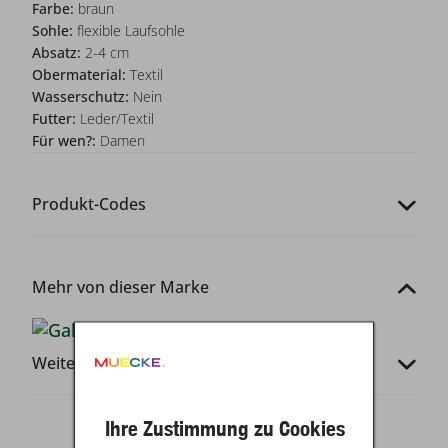
Farbe:
braun
Sohle:
flexible Laufsohle
Absatz:
2-4 cm
Obermaterial:
Textil
Wasserschutz:
Nein
Futter:
Leder/Textil
Für wen?:
Damen
Produkt-Codes
Mehr von dieser Marke
Weitere Infos
Ihre Zustimmung zu Cookies