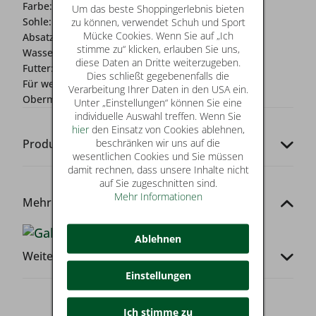
Farbe:
schwarz
Um das beste Shoppingerlebnis bieten
Sohle:
flexible Laufsohle
zu können, verwendet Schuh und Sport
Mücke Cookies. Wenn Sie auf „Ich
Absatz:
2-4 cm
stimme zu“ klicken, erlauben Sie uns,
Wasserschutz:
Nein
diese Daten an Dritte weiterzugeben.
Futter:
Leder
Dies schließt gegebenenfalls die
Für wen?:
Damen
Verarbeitung Ihrer Daten in den USA ein.
Obermaterial:
Rauleder
Unter „Einstellungen“ können Sie eine
individuelle Auswahl treffen. Wenn Sie
hier
den Einsatz von Cookies ablehnen,
beschränken wir uns auf die
Produkt-Codes
wesentlichen Cookies und Sie müssen
damit rechnen, dass unsere Inhalte nicht
auf Sie zugeschnitten sind.
Mehr Informationen
Mehr von dieser Marke
Ablehnen
Weitere Infos
Einstellungen
Ich stimme zu