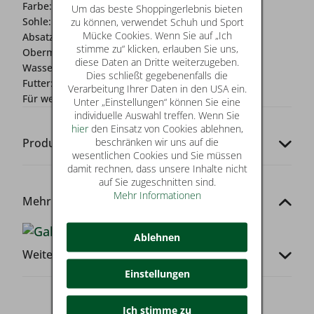
Farbe:
gold
Um das beste Shoppingerlebnis bieten
Sohle:
Synthetik
zu können, verwendet Schuh und Sport
Mücke Cookies. Wenn Sie auf „Ich
Absatz:
0-2 cm
stimme zu“ klicken, erlauben Sie uns,
Obermaterial:
Lederimitat
diese Daten an Dritte weiterzugeben.
Wasserschutz:
Nein
Dies schließt gegebenenfalls die
Futter:
Textil
Verarbeitung Ihrer Daten in den USA ein.
Für wen?:
Damen
Unter „Einstellungen“ können Sie eine
individuelle Auswahl treffen. Wenn Sie
hier
den Einsatz von Cookies ablehnen,
beschränken wir uns auf die
Produkt-Codes
wesentlichen Cookies und Sie müssen
damit rechnen, dass unsere Inhalte nicht
auf Sie zugeschnitten sind.
Mehr Informationen
Mehr von dieser Marke
Ablehnen
Weitere Infos
Einstellungen
Ich stimme zu