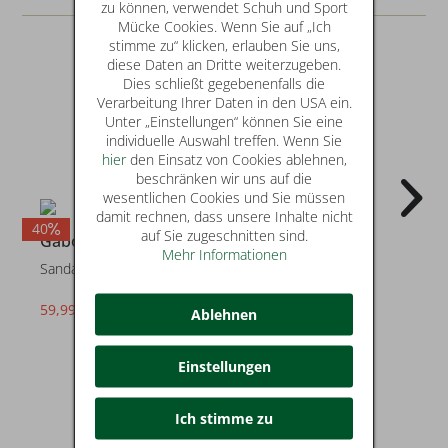
zu können, verwendet Schuh und Sport
Mücke Cookies. Wenn Sie auf „Ich
stimme zu“ klicken, erlauben Sie uns,
diese Daten an Dritte weiterzugeben.
Dies schließt gegebenenfalls die
Verarbeitung Ihrer Daten in den USA ein.
Unter „Einstellungen“ können Sie eine
individuelle Auswahl treffen. Wenn Sie
hier
den Einsatz von Cookies ablehnen,
beschränken wir uns auf die
wesentlichen Cookies und Sie müssen
damit rechnen, dass unsere Inhalte nicht
40
30
auf Sie zugeschnitten sind.
Gabor
Gabor
Mehr Informationen
Sandalen
Sandalen
59,99 €
69,99 €
statt* 99,95 €
statt* 99,95 €
Ablehnen
Einstellungen
Ich stimme zu