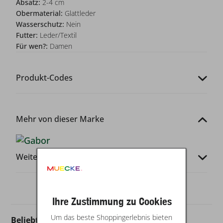
Absatz:
2-4 cm
Obermaterial:
Glattleder
Wasserschutz:
Nein
Futter:
Leder/Textil
Für wen?:
Damen
Produkt-Codes
Mehr von dieser Marke
Weitere Infos
Ihre Zustimmung zu Cookies
Um das beste Shoppingerlebnis bieten
Beliebt in dieser Kategorie