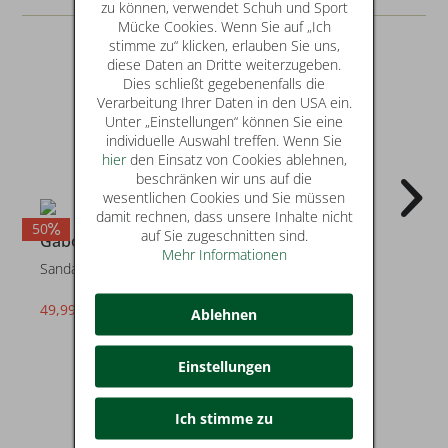
zu können, verwendet Schuh und Sport
Mücke Cookies. Wenn Sie auf „Ich
stimme zu“ klicken, erlauben Sie uns,
diese Daten an Dritte weiterzugeben.
Dies schließt gegebenenfalls die
Verarbeitung Ihrer Daten in den USA ein.
Unter „Einstellungen“ können Sie eine
individuelle Auswahl treffen. Wenn Sie
hier
den Einsatz von Cookies ablehnen,
beschränken wir uns auf die
wesentlichen Cookies und Sie müssen
damit rechnen, dass unsere Inhalte nicht
50
50
3
auf Sie zugeschnitten sind.
Gabor
Gabor
Mehr Informationen
Sandalen
Sandalen
49,99 €
49,99 €
statt* 99,95 €
statt* 99,95 €
Ablehnen
Einstellungen
Ich stimme zu