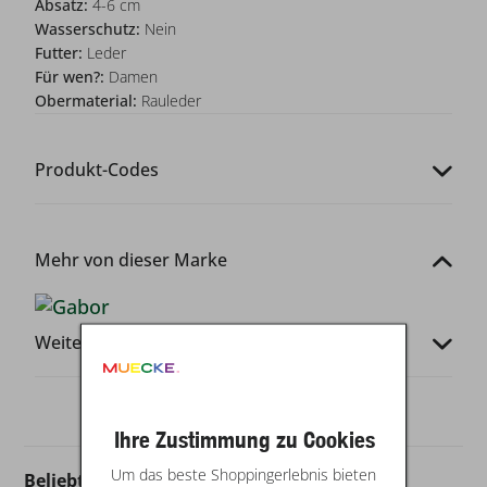
Absatz:
4-6 cm
Wasserschutz:
Nein
Futter:
Leder
Für wen?:
Damen
Obermaterial:
Rauleder
Produkt-Codes
Mehr von dieser Marke
Weitere Infos
Ihre Zustimmung zu Cookies
Um das beste Shoppingerlebnis bieten
Beliebt in dieser Kategorie