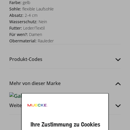
Farbe:
gelb
Sohle:
flexible Laufsohle
Absatz:
2-4 cm
Wasserschutz:
Nein
Futter:
Leder/Textil
Für wen?:
Damen
Obermaterial:
Rauleder
Produkt-Codes
Mehr von dieser Marke
Weitere Infos
Ihre Zustimmung zu Cookies