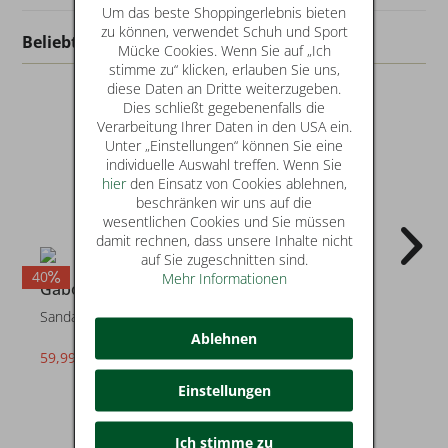
Um das beste Shoppingerlebnis bieten
zu können, verwendet Schuh und Sport
Beliebt in dieser Kategorie
Mücke Cookies. Wenn Sie auf „Ich
stimme zu“ klicken, erlauben Sie uns,
diese Daten an Dritte weiterzugeben.
Dies schließt gegebenenfalls die
Verarbeitung Ihrer Daten in den USA ein.
Unter „Einstellungen“ können Sie eine
individuelle Auswahl treffen. Wenn Sie
hier
den Einsatz von Cookies ablehnen,
beschränken wir uns auf die
wesentlichen Cookies und Sie müssen
damit rechnen, dass unsere Inhalte nicht
auf Sie zugeschnitten sind.
40
30
Mehr Informationen
Gabor
Gabor
Sandalen
Sandalen
Ablehnen
59,99 €
69,99 €
statt* 99,95 €
statt* 99,95 €
Einstellungen
Ich stimme zu