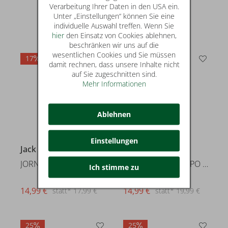
Verarbeitung Ihrer Daten in den USA ein.
Unter „Einstellungen“ können Sie eine
individuelle Auswahl treffen. Wenn Sie
hier
den Einsatz von Cookies ablehnen,
beschränken wir uns auf die
wesentlichen Cookies und Sie müssen
17
25
damit rechnen, dass unsere Inhalte nicht
auf Sie zugeschnitten sind.
Mehr Informationen
Ablehnen
Einstellungen
Jack & Jones
Jack & Jones
JORNORREBRO EMB TEE SS CREW NE
JORNORREBRO TYPO TEE SS CREW N
Ich stimme zu
14,99 €
14,99 €
statt* 17,99 €
statt* 19,99 €
25
25