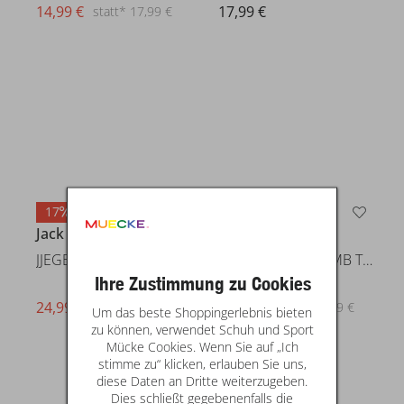
14,99 €
17,99 €
statt* 17,99 €
17
17
Jack & Jones
Jack & Jones
JJEGEORGE KNIT POLO SS SN
JORNORREBRO EMB TEE SS CREW NE
Ihre Zustimmung zu Cookies
24,99 €
statt* 29,99 €
Um das beste Shoppingerlebnis bieten
14,99 €
statt* 17,99 €
zu können, verwendet Schuh und Sport
Mücke Cookies. Wenn Sie auf „Ich
stimme zu“ klicken, erlauben Sie uns,
diese Daten an Dritte weiterzugeben.
Dies schließt gegebenenfalls die