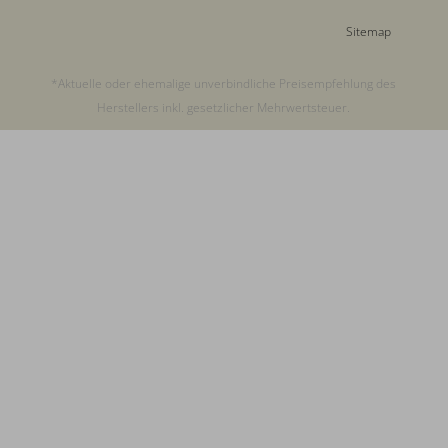
Sitemap
*Aktuelle oder ehemalige unverbindliche Preisempfehlung des
Herstellers inkl. gesetzlicher Mehrwertsteuer.