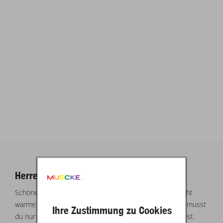
Herren Shirts- von lang bis kurz:
Schöner wolkenfreier Himmel, Sonnenstrahlen und leicht
warme Frühlingstage. Die Shirtzeit kann beginnen. Hier musst
Ihre Zustimmung zu Cookies
du nur entscheiden, welches Shirt du anziehen möchtest.