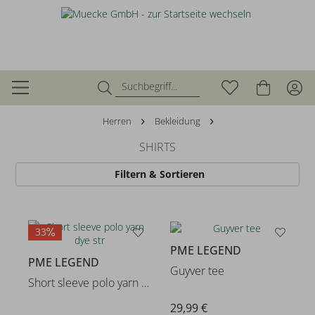
Herren
Bekleidung
SHIRTS
Filtern & Sortieren
33
PME LEGEND
PME LEGEND
Guyver tee
Short sleeve polo yarn dye str
29,99 €