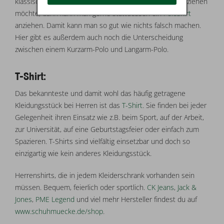
klassisch modernen. Und wenn man mal kein Hemd anziehen
möchte, dann kann man gerne stattdessen ein
Poloshirt
anziehen. Damit kann man so gut wie nichts falsch machen.
Hier gibt es außerdem auch noch die Unterscheidung
zwischen einem Kurzarm-Polo und Langarm-Polo.
T-Shirt:
Das bekannteste und damit wohl das häufig getragene
Kleidungsstück bei Herren ist das
T-Shirt
. Sie finden bei jeder
Gelegenheit ihren Einsatz wie z.B. beim Sport, auf der Arbeit,
zur Universität, auf eine Geburtstagsfeier oder einfach zum
Spazieren. T-Shirts sind vielfältig einsetzbar und doch so
einzigartig wie kein anderes Kleidungsstück.
Herrenshirts, die in jedem Kleiderschrank vorhanden sein
müssen. Bequem, feierlich oder sportlich.
CK Jeans
,
Jack &
Jones
,
PME Legend
und viel mehr Hersteller findest du auf
www.schuhmuecke.de/shop
.