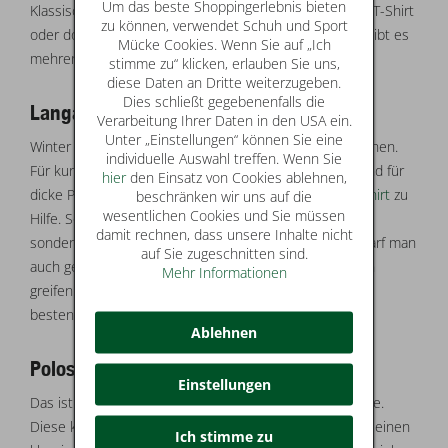
Um das beste Shoppingerlebnis bieten
Klassisch elegant ein Poloshirt, lässig und sportlich ein T-Shirt
zu können, verwendet Schuh und Sport
oder doch etwas länger ein Langarmshirt? Für Herren gibt es
Mücke Cookies. Wenn Sie auf „Ich
mehrere
Shirts
für verschiedene Einsatzzwecke.
stimme zu“ klicken, erlauben Sie uns,
diese Daten an Dritte weiterzugeben.
Dies schließt gegebenenfalls die
Langarmshirt:
Verarbeitung Ihrer Daten in den USA ein.
Unter „Einstellungen“ können Sie eine
Winter ist am Ende und Sommer hat noch nicht begonnen.
individuelle Auswahl treffen. Wenn Sie
Für kurzärmlige Shirts sind die Temperaturen zu kalt und für
hier
den Einsatz von Cookies ablehnen,
dicke Pullis oder Jacke zu warm. Hier kommt
Langarmshirt
zu
beschränken wir uns auf die
wesentlichen Cookies und Sie müssen
Hilfe. So wird nicht nur der Oberkörper warmgehalten,
damit rechnen, dass unsere Inhalte nicht
sondern auch die Arme. Bei besonders kalten Tagen darf man
auf Sie zugeschnitten sind.
auch gerne zu einem Langarmshirt aus warmen Stoffen
Mehr Informationen
greifen. So ist ein Langarmshirt aus Wolle oder Fleece
bestens dafür geeignet.
Ablehnen
Poloshirt:
Einstellungen
Das ist ein Shirt mit einem Kragen und einer Knopfleiste.
Diese können sowohl sportlichen Stil haben aber auch einen
Ich stimme zu