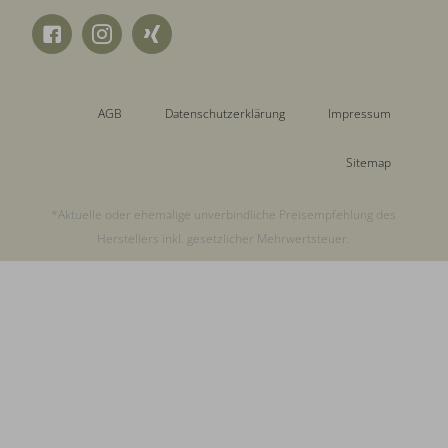
AGB
Datenschutzerklärung
Impressum
Sitemap
*Aktuelle oder ehemalige unverbindliche Preisempfehlung des
Herstellers inkl. gesetzlicher Mehrwertsteuer.