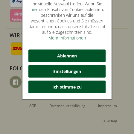
individuelle Auswahl treffen. Wenn Sie
hier
den Einsatz von Cookies ablehnen,
beschränken wir uns auf die
wesentlichen Cookies und Sie müssen
damit rechnen, dass unsere Inhalte nicht
auf Sie zugeschnitten sind.
WIR VERSENDEN MIT
Mehr Informationen
Ablehnen
FOLGE UNS AUF
Einstellungen
Ich stimme zu
AGB
Datenschutzerklärung
Impressum
Sitemap