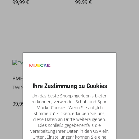
99,99 €
99,99 €
PME LEGEND
Ihre Zustimmung zu Cookies
TWIN WASP CHINO LEFT HAND
Um das beste Shoppingerlebnis bieten
zu können, verwendet Schuh und Sport
99,99 €
Mücke Cookies. Wenn Sie auf „Ich
stimme zu“ klicken, erlauben Sie uns,
diese Daten an Dritte weiterzugeben.
Dies schließt gegebenenfalls die
Verarbeitung Ihrer Daten in den USA ein.
Unter „Einstellungen“ können Sie eine