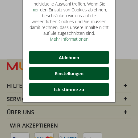
individuelle Auswahl treffen. Wenn Sie
hier
den Einsatz von Cookies ablehnen,
beschränken wir uns auf die
wesentlichen Cookies und Sie müssen
damit rechnen, dass unsere Inhalte nicht
auf Sie zugeschnitten sind.
Mehr Informationen
Ablehnen
Einstellungen
HILFE
Ich stimme zu
SERVICE INFOS
ÜBER UNS
WIR AKZEPTIEREN