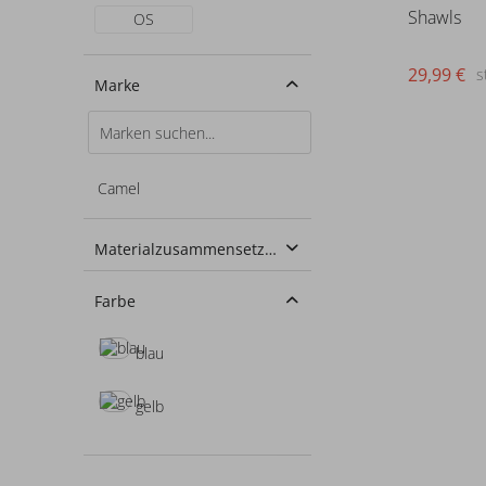
Shawls
OS
29,99 €
s
Marke
Camel
Materialzusammensetzung
100% Baumwolle
Farbe
blau
gelb