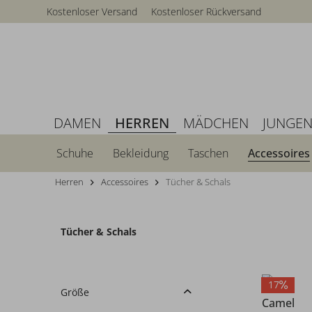
Kostenloser Versand
Kostenloser Rückversand
DAMEN
HERREN
MÄDCHEN
JUNGE
Schuhe
Bekleidung
Taschen
Accessoires
Herren
Accessoires
Tücher & Schals
Tücher & Schals
17
Größe
Camel