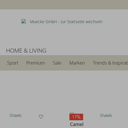
N
HOME & LIVING
Sport
Premium
Sale
Marken
Trends & Inspirat
17
Camel