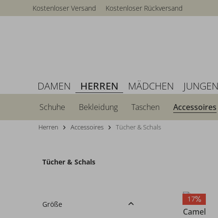
Kostenloser Versand
Kostenloser Rückversand
DAMEN
HERREN
MÄDCHEN
JUNGE
Schuhe
Bekleidung
Taschen
Accessoires
Herren
Accessoires
Tücher & Schals
Tücher & Schals
17
Größe
Camel