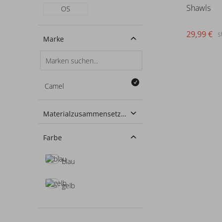
Shawls
OS
29,99 €
s
Marke
Camel
Materialzusammensetzung
100% Baumwolle
Farbe
blau
gelb