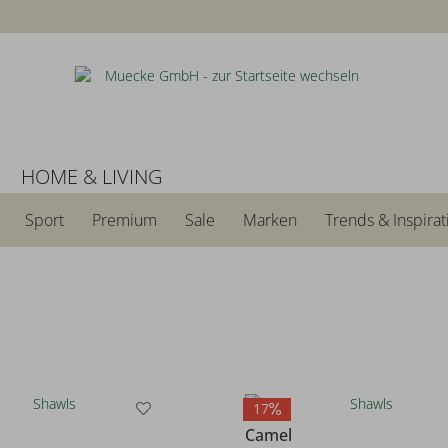
N
HOME & LIVING
Sport
Premium
Sale
Marken
Trends & Inspirat
17
Camel