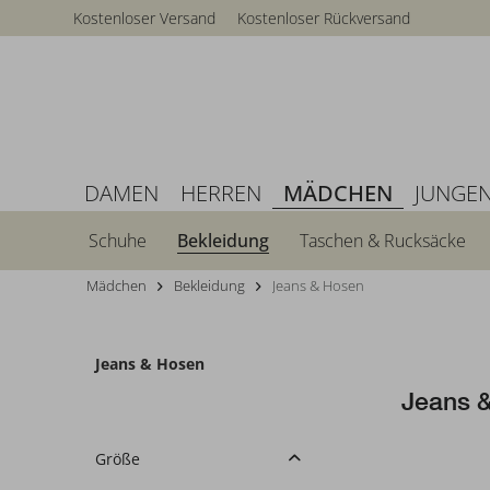
Kostenloser Versand
Kostenloser Rückversand
DAMEN
HERREN
MÄDCHEN
JUNGE
Schuhe
Bekleidung
Taschen & Rucksäcke
Mädchen
Bekleidung
Jeans & Hosen
Jeans & Hosen
Jeans 
Größe