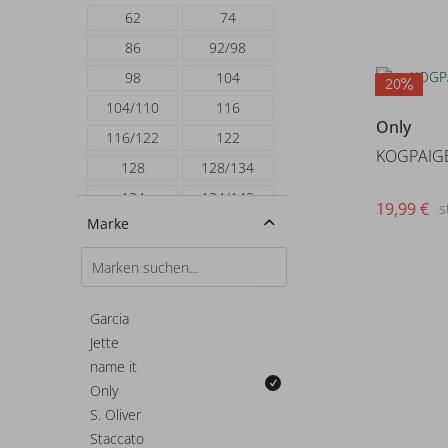
62
74
86
92/98
98
104
20
104/110
116
Only
116/122
122
128
128/134
134
134/140
19,99 €
s
Marke
140
146
152
158
158/164
164
170
176
Garcia
Jette
68
92
name it
56
134SLIM
Only
140SLIM
146SLIM
S. Oliver
152SLIM
158SLIM
Staccato