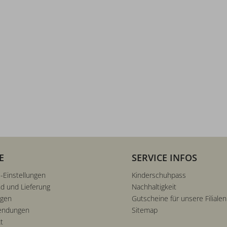
E
SERVICE INFOS
-Einstellungen
Kinderschuhpass
d und Lieferung
Nachhaltigkeit
ngen
Gutscheine für unsere Filialen
endungen
Sitemap
t