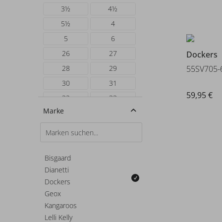
3½
4½
5½
4
5
6
26
27
Dockers
55SV705-
28
29
30
31
59,95 €
32
33
Marke
34
35
35½
36
37
38
39
40
Bisgaard
Dianetti
Dockers
Geox
Kangaroos
Lelli Kelly