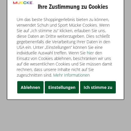
Ihre Zustimmung zu Cookies
Um das beste Shoppingerlebnis bieten zu können,
verwendet Schuh und Sport Mücke Cookies. Wenn
Sie auf „Ich stimme zu“ klicken, erlauben Sie uns,
diese Daten an Dritte weiterzugeben. Dies schließt
gegebenenfalls die Verarbeitung Ihrer Daten in den
USA ein. Unter „Einstellungen“ können Sie eine
individuelle Auswahl treffen. Wenn Sie
hier
den
Einsatz von Cookies ablehnen, beschränken wir uns
auf die wesentlichen Cookies und Sie müssen damit
rechnen, dass unsere Inhalte nicht auf Sie
zugeschnitten sind.
Mehr Informationen
Ablehnen
Einstellungen
Ich stimme zu