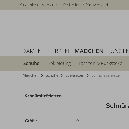
Kostenloser Versand
Kostenloser Rückversand
DAMEN
HERREN
MÄDCHEN
JUNGE
Schuhe
Bekleidung
Taschen & Rucksäcke
Mädchen
Schuhe
Stiefeletten
Schnürstiefeletten
Schnürstiefeletten
Schnürs
Größe