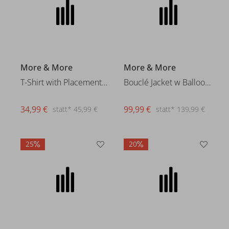
More & More
More & More
T-Shirt with Placement Print
Bouclé Jacket w Balloon Sleeve
34,99 €
99,99 €
statt* 45,99 €
statt* 139,99 €
25
20