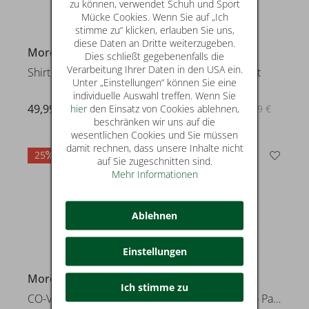
zu können, verwendet Schuh und Sport
Mücke Cookies. Wenn Sie auf „Ich
stimme zu“ klicken, erlauben Sie uns,
diese Daten an Dritte weiterzugeben.
More & More
More & More
Dies schließt gegebenenfalls die
Verarbeitung Ihrer Daten in den USA ein.
Shirt with Lace-Sleeve
CO-Voile Maxi Skirt
Unter „Einstellungen“ können Sie eine
individuelle Auswahl treffen. Wenn Sie
49,99 €
69,99 €
hier
den Einsatz von Cookies ablehnen,
statt* 89,99 €
beschränken wir uns auf die
wesentlichen Cookies und Sie müssen
damit rechnen, dass unsere Inhalte nicht
25
25
auf Sie zugeschnitten sind.
Mehr Informationen
Ablehnen
Einstellungen
More & More
More & More
Ich stimme zu
CO-Voile Print Blouse
Modal-PES Palazzo Pants