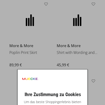
More & More
More & More
Poplin Print Skirt
Shirt with Wording and Sequins
89,99 €
45,99 €
22
Ihre Zustimmung zu Cookies
Um das beste Shoppingerlebnis bieten