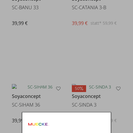
SC-BANU 33
SC-CATANIA 3-B
39,99 €
39,99 €
statt* 59,99 €
50
Soyaconcept
Soyaconcept
SC-SIHAM 36
SC-SINDA 3
39,99 €
24,99 €
statt* 49,99 €