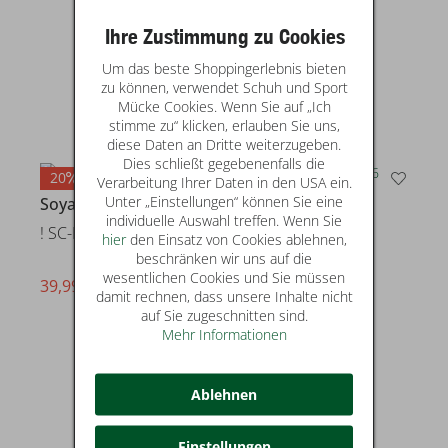
Ihre Zustimmung zu Cookies
Um das beste Shoppingerlebnis bieten
zu können, verwendet Schuh und Sport
Mücke Cookies. Wenn Sie auf „Ich
stimme zu“ klicken, erlauben Sie uns,
diese Daten an Dritte weiterzugeben.
Dies schließt gegebenenfalls die
20
Verarbeitung Ihrer Daten in den USA ein.
Unter „Einstellungen“ können Sie eine
Soyaconcept
Soyaconcept
individuelle Auswahl treffen. Wenn Sie
! SC-BANU 265
SC-SIHAM 36
hier
den Einsatz von Cookies ablehnen,
beschränken wir uns auf die
wesentlichen Cookies und Sie müssen
39,99 €
39,99 €
statt* 49,99 €
damit rechnen, dass unsere Inhalte nicht
auf Sie zugeschnitten sind.
Mehr Informationen
Ablehnen
Einstellungen