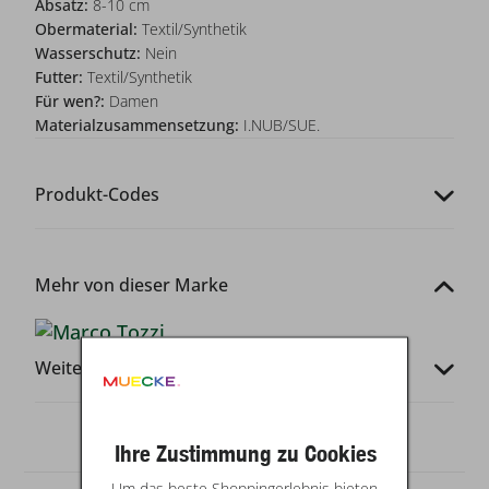
Absatz:
8-10 cm
Obermaterial:
Textil/Synthetik
Wasserschutz:
Nein
Futter:
Textil/Synthetik
Für wen?:
Damen
Materialzusammensetzung:
I.NUB/SUE.
Produkt-Codes
Mehr von dieser Marke
Weitere Infos
Ihre Zustimmung zu Cookies
Um das beste Shoppingerlebnis bieten