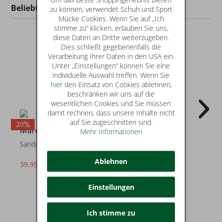
Beliebt in dieser Kategorie
zu können, verwendet Schuh und Sport
Mücke Cookies. Wenn Sie auf „Ich
stimme zu“ klicken, erlauben Sie uns,
diese Daten an Dritte weiterzugeben.
Dies schließt gegebenenfalls die
Verarbeitung Ihrer Daten in den USA ein.
Unter „Einstellungen“ können Sie eine
individuelle Auswahl treffen. Wenn Sie
hier
den Einsatz von Cookies ablehnen,
beschränken wir uns auf die
wesentlichen Cookies und Sie müssen
damit rechnen, dass unsere Inhalte nicht
auf Sie zugeschnitten sind.
20
20
2
Marco Tozzi
Marco Tozzi
Mehr Informationen
Sandalen
Sandalen
Ablehnen
39,99 €
39,99 €
statt* 49,95 €
statt* 49,95 €
Einstellungen
Ich stimme zu