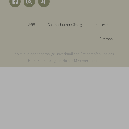
AGB
Datenschutzerklärung
Impressum
Sitemap
*Aktuelle oder ehemalige unverbindliche Preisempfehlung des
Herstellers inkl. gesetzlicher Mehrwertsteuer.