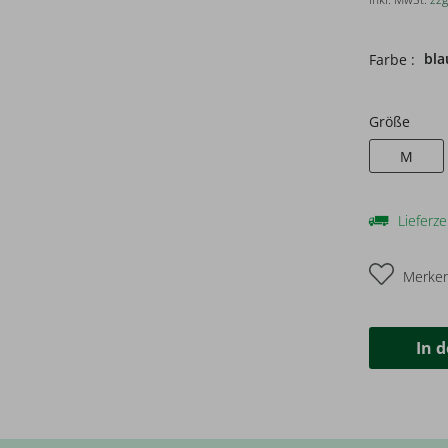
bla
Farbe :
Größe
M
Lieferze
Merke
In 