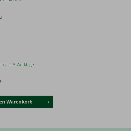
u
it ca. 4-5 Werktage
n
den
Warenkorb