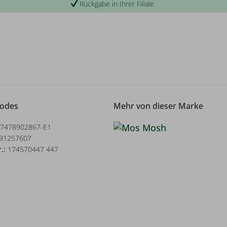
Rückgabe in Ihrer Filiale
Codes
Mehr von dieser Marke
7478902867-E1
91257607
r.:
174570447 447