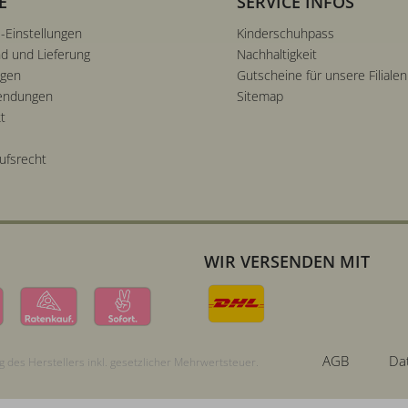
E
SERVICE INFOS
-Einstellungen
Kinderschuhpass
d und Lieferung
Nachhaltigkeit
ngen
Gutscheine für unsere Filialen
endungen
Sitemap
t
ufsrecht
WIR VERSENDEN MIT
AGB
Da
 des Herstellers inkl. gesetzlicher Mehrwertsteuer.