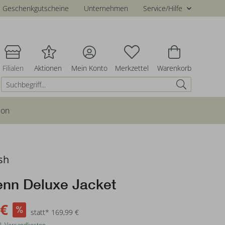
Geschenkgutscheine
Unternehmen
Service/Hilfe
Filialen
Aktionen
Mein Konto
Merkzettel
Warenkorb
ion
sh
n Deluxe Jacket
 €
statt* 169,99 €
l. Versandkosten