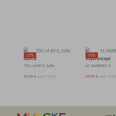
25
50
Garcia
Soyaconcept
700 col.4915_Sofia
SC-KIMBERLY 3
59,99 €
39,99 €
statt* 79,99 €
statt* 79,99