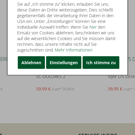
Sie auf „Ich stimme zu“ klicken, erlauben Sie uns,
diese Daten an Dritte weiterzugeben. Dies schließt
gegebenenfalls die Verarbeitung Ihrer Daten in den
USA ein. Unter „Einstellungen“ können Sie eine
individuelle Auswahl treffen. Wenn Sie
hier
den
Einsatz von Cookies ablehnen, beschränken wir uns
auf die wesentlichen Cookies und Sie müssen damit
rechnen, dass unsere Inhalte nicht auf Sie
zugeschnitten sind.
Mehr Informationen
Ablehnen
Einstellungen
Ich stimme zu
25
33
Soyaconcept
Vila
SC-DOLORES 2
VIJAF L/S DE
59,99 €
39,95 €
 €
statt* 79,99 €
statt* 