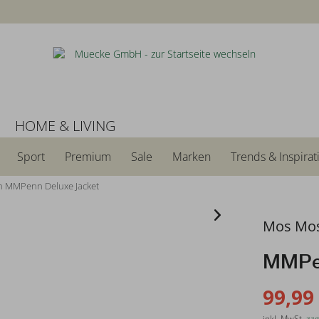
N
HOME & LIVING
Sport
Premium
Sale
Marken
Trends & Inspirat
 MMPenn Deluxe Jacket
Mos Mo
MMPen
99,99
inkl. MwSt.
zzg