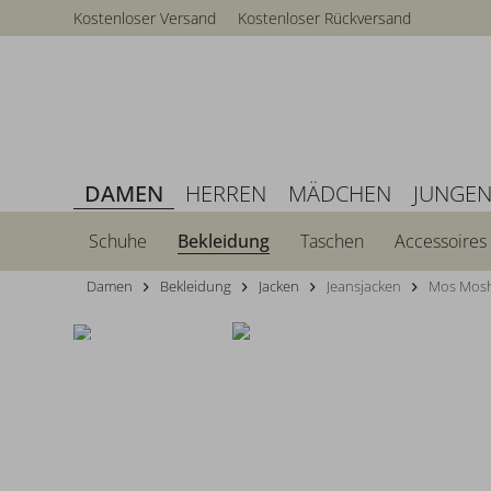
Kostenloser Versand
Kostenloser Rückversand
DAMEN
HERREN
MÄDCHEN
JUNGE
Schuhe
Bekleidung
Taschen
Accessoires
Damen
Bekleidung
Jacken
Jeansjacken
Mos Mosh