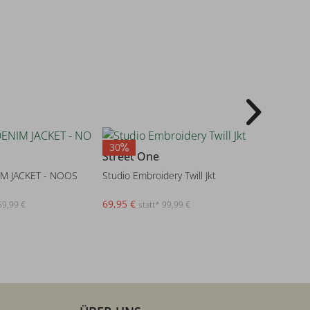
30
50
Street One
Zero
NIM JACKET - NOOS
Studio Embroidery Twill Jkt
Zero Blaz
69,95 €
59,99 €
59,99 €
statt* 99,99 €
s