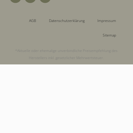
AGB
Datenschutzerklärung
Impressum
Sitemap
*Aktuelle oder ehemalige unverbindliche Preisempfehlung des
Herstellers inkl. gesetzlicher Mehrwertsteuer.