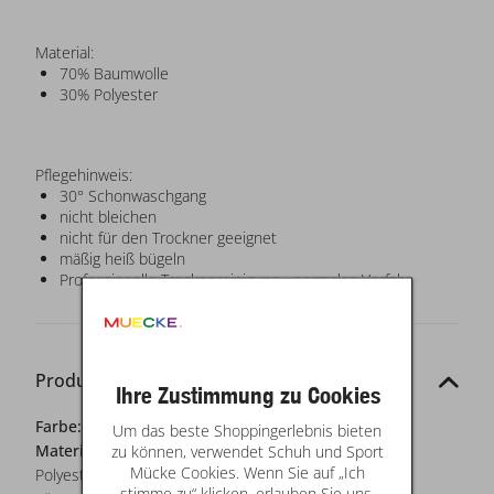
Material:
70% Baumwolle
30% Polyester
Pflegehinweis:
30° Schonwaschgang
nicht bleichen
nicht für den Trockner geeignet
mäßig heiß bügeln
Professionelle Trockenreinigung - normales Verfahr
Produkt-Details
Ihre Zustimmung zu Cookies
Farbe:
creme
Um das beste Shoppingerlebnis bieten
Materialzusammensetzung:
zu können, verwendet Schuh und Sport
70% Baumwolle, 30%
Mücke Cookies. Wenn Sie auf „Ich
Polyester
stimme zu“ klicken, erlauben Sie uns,