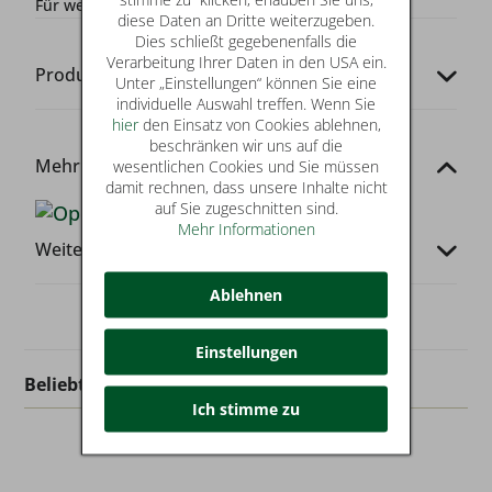
Für wen?:
Damen
diese Daten an Dritte weiterzugeben.
Dies schließt gegebenenfalls die
Verarbeitung Ihrer Daten in den USA ein.
Produkt-Codes
Unter „Einstellungen“ können Sie eine
individuelle Auswahl treffen. Wenn Sie
hier
den Einsatz von Cookies ablehnen,
beschränken wir uns auf die
Mehr von dieser Marke
wesentlichen Cookies und Sie müssen
damit rechnen, dass unsere Inhalte nicht
auf Sie zugeschnitten sind.
Mehr Informationen
Weitere Infos
Ablehnen
Einstellungen
Beliebt in dieser Kategorie
Ich stimme zu