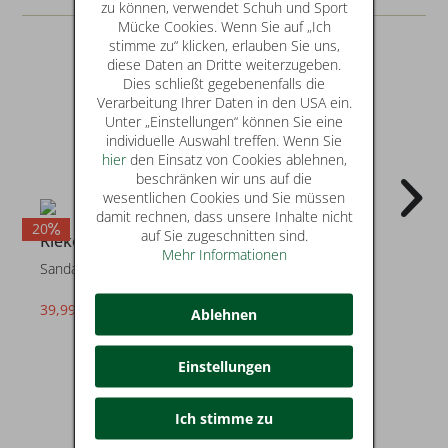
zu können, verwendet Schuh und Sport
Mücke Cookies. Wenn Sie auf „Ich
stimme zu“ klicken, erlauben Sie uns,
diese Daten an Dritte weiterzugeben.
Dies schließt gegebenenfalls die
Verarbeitung Ihrer Daten in den USA ein.
Unter „Einstellungen“ können Sie eine
individuelle Auswahl treffen. Wenn Sie
hier
den Einsatz von Cookies ablehnen,
beschränken wir uns auf die
wesentlichen Cookies und Sie müssen
damit rechnen, dass unsere Inhalte nicht
20
29
2
auf Sie zugeschnitten sind.
Rieker
Rieker
Mehr Informationen
Sandalen
Sandalen
39,99 €
49,99 €
statt* 49,95 €
statt* 69,95 €
Ablehnen
Einstellungen
Ich stimme zu