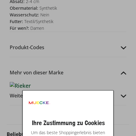
Absatz:
2-4 cm
Obermaterial:
Synthetik
Wasserschutz:
Nein
Futter:
Textil/Synthetik
Für wen?:
Damen
Produkt-Codes
Mehr von dieser Marke
Weitere Infos
Ihre Zustimmung zu Cookies
Um das beste Shoppingerlebnis bieten
Beliebt in dieser Kategorie