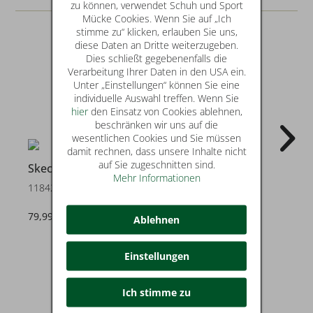
zu können, verwendet Schuh und Sport
Mücke Cookies. Wenn Sie auf „Ich
stimme zu“ klicken, erlauben Sie uns,
diese Daten an Dritte weiterzugeben.
Dies schließt gegebenenfalls die
Verarbeitung Ihrer Daten in den USA ein.
Unter „Einstellungen“ können Sie eine
individuelle Auswahl treffen. Wenn Sie
hier
den Einsatz von Cookies ablehnen,
beschränken wir uns auf die
wesentlichen Cookies und Sie müssen
damit rechnen, dass unsere Inhalte nicht
auf Sie zugeschnitten sind.
Skechers
Skechers
Mehr Informationen
118423
211369
79,99 €
79,99 €
Ablehnen
Einstellungen
Ich stimme zu