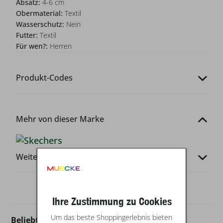
Absatz:
4-6 cm
Obermaterial:
Textil
Wasserschutz:
Nein
Futter:
Textil
Für wen?:
Herren
Produkt-Codes
Mehr von dieser Marke
Weitere Infos
Ihre Zustimmung zu Cookies
Um das beste Shoppingerlebnis bieten
Beliebt in dieser Kategorie