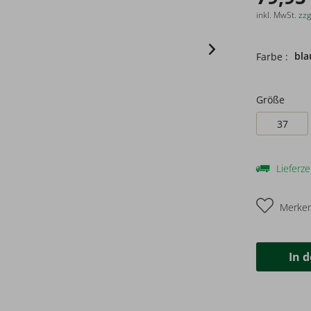
inkl. MwSt.
zzg
bla
Farbe :
Größe
37
Lieferze
Merke
In 