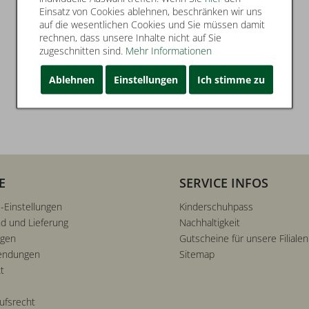
Einsatz von Cookies ablehnen, beschränken wir uns
auf die wesentlichen Cookies und Sie müssen damit
rechnen, dass unsere Inhalte nicht auf Sie
zugeschnitten sind.
Mehr Informationen
Ablehnen
Einstellungen
Ich stimme zu
E
SERVICE INFOS
-Einstellungen
Kinderschuhpass
d und Lieferung
Nachhaltigkeit
ngen
Gutscheine für unsere Filialen
endungen
Sitemap
t
ufsrecht