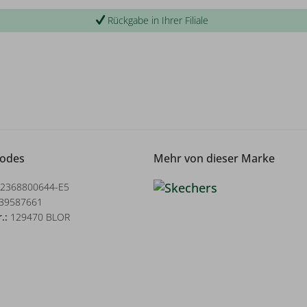
Rückgabe in Ihrer Filiale
Codes
Mehr von dieser Marke
2368800644-E5
39587661
r.:
129470 BLOR