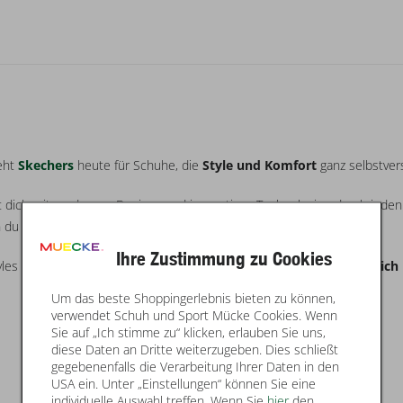
teht
Skechers
heute für Schuhe, die
Style und Komfort
ganz selbstver
et dich mit modernen Designs und innovativen Technologien durch jed
n du jeden Tag brauchst.
Ihre Zustimmung zu Cookies
yles zeigt Skechers: Komfort kann fresh aussehen und
Style kann sich 
Um das beste Shoppingerlebnis bieten zu können,
verwendet Schuh und Sport Mücke Cookies. Wenn
Sie auf „Ich stimme zu“ klicken, erlauben Sie uns,
diese Daten an Dritte weiterzugeben. Dies schließt
gegebenenfalls die Verarbeitung Ihrer Daten in den
USA ein. Unter „Einstellungen“ können Sie eine
individuelle Auswahl treffen. Wenn Sie
hier
den