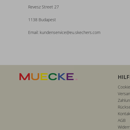
Revesz Street 27
1138 Budapest
Email: kundenservice@eu.skechers.com
HILF
Cookie
Versan
Zahlu
Rücks
Kontak
AGB
Widerr