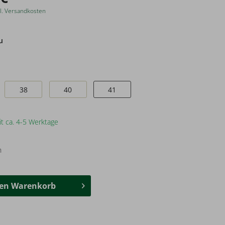
l. Versandkosten
u
38
40
41
it ca. 4-5 Werktage
n
den
Warenkorb