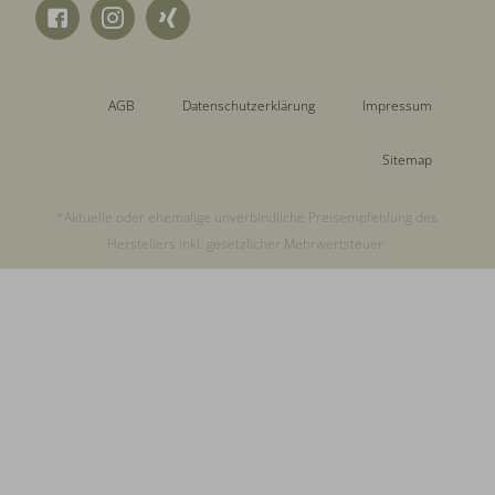
AGB
Datenschutzerklärung
Impressum
Sitemap
*Aktuelle oder ehemalige unverbindliche Preisempfehlung des
Herstellers inkl. gesetzlicher Mehrwertsteuer.